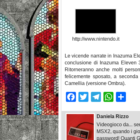
http://www.nintendo.it
Le vicende narrate in Inazuma El
conclusione di Inazuma Eleven 
Ritorneranno anche molti perso
felicemente sposato, a seconda 
Camellia (versione Ombra).
Facebook
Twitter
Telegra
What
Sh
Daniela Rizzo
Videogioco da... sem
MSX2, quando i gioc
password! Quanti G