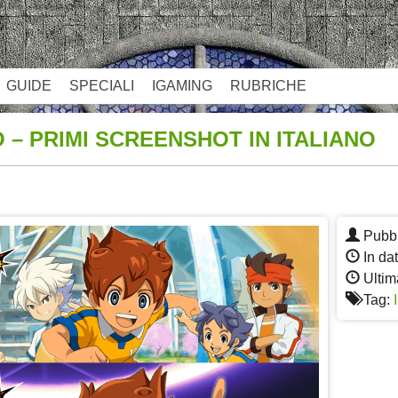
GUIDE
SPECIALI
IGAMING
RUBRICHE
 – PRIMI SCREENSHOT IN ITALIANO
App
re
Pubbl
In da
Ultim
Tag: