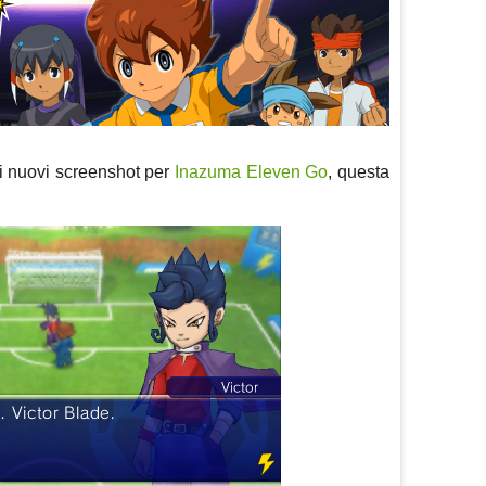
i nuovi screenshot per
Inazuma Eleven Go
, questa