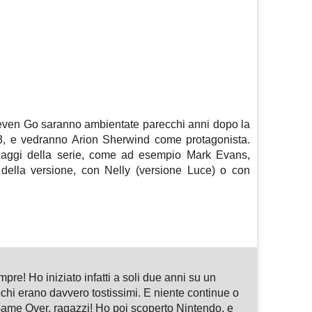
even Go saranno ambientate parecchi anni dopo la
3, e vedranno Arion Sherwind come protagonista.
naggi della serie, come ad esempio Mark Evans,
della versione, con Nelly (versione Luce) o con
m
sApp
are
pre! Ho iniziato infatti a soli due anni su un
hi erano davvero tostissimi. E niente continue o
ame Over, ragazzi! Ho poi scoperto Nintendo, e