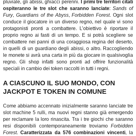
pluviale, gli abissi, ghiacci perenni.
I primi tre territori citati
ospiteranno le tre slot che saranno lanciate
:
Sands of
Fury
,
Guardians of the Abyss
,
Forbidden Forest
. Ogni slot
conduce il giocatore in un diverso regno, nel quale vi sono
protagonisti pronti a combattere. L’obiettivo è riportare il
proprio regno ai fasti di un tempo. E si potrà scegliere se
combattere nei panni di una coraggiosa regina del deserto,
in quelli di un guardiano degli abissi, o altro. Raccogliendo
le monete si avrà una carta in più da giocare in qualsivoglia
regno. Gli shop infatti sono pronti ad offrire funzionalità
speciali in cambio dei token raccolti in tutti i regni.
A CIASCUNO IL SUO MONDO, CON
JACKPOT E TOKEN IN COMUNE
Come abbiamo accennato inizialmente saranno lanciate tre
slot machine 5 rulli, ma nuovi regni stanno già emergendo
per reclamare la loro rinascita. Tra i tre giochi che saranno
resi disponibili contemporaneamente troviamo
Forbidden
Forest
.
Caratterizzata da 576 combinazioni vincenti
, la