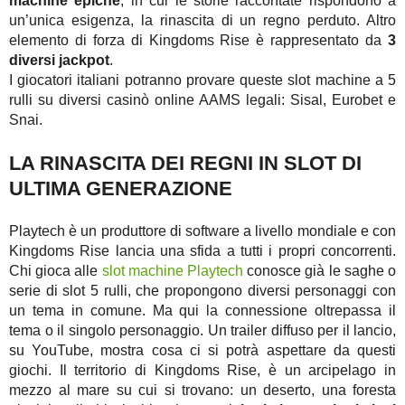
machine epiche
, in cui le storie raccontate rispondono a
un’unica esigenza, la rinascita di un regno perduto. Altro
elemento di forza di Kingdoms Rise è rappresentato da
3
diversi jackpot
.
I giocatori italiani potranno provare queste slot machine a 5
rulli su diversi casinò online AAMS legali: Sisal, Eurobet e
Snai.
LA RINASCITA DEI REGNI IN SLOT DI
ULTIMA GENERAZIONE
Playtech è un produttore di software a livello mondiale e con
Kingdoms Rise lancia una sfida a tutti i propri concorrenti.
Chi gioca alle
slot machine Playtech
conosce già le saghe o
serie di slot 5 rulli, che propongono diversi personaggi con
un tema in comune. Ma qui la connessione oltrepassa il
tema o il singolo personaggio. Un trailer diffuso per il lancio,
su YouTube, mostra cosa ci si potrà aspettare da questi
giochi. Il territorio di Kingdoms Rise, è un arcipelago in
mezzo al mare su cui si trovano: un deserto, una foresta