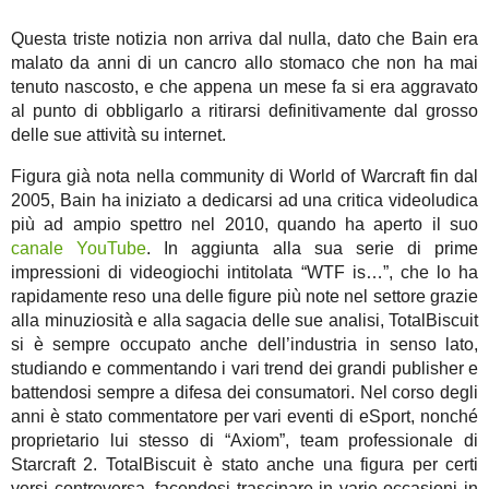
Questa triste notizia non arriva dal nulla, dato che Bain era
malato da anni di un cancro allo stomaco che non ha mai
tenuto nascosto, e che appena un mese fa si era aggravato
al punto di obbligarlo a ritirarsi definitivamente dal grosso
delle sue attività su internet.
Figura già nota nella community di World of Warcraft fin dal
2005, Bain ha iniziato a dedicarsi ad una critica videoludica
più ad ampio spettro nel 2010, quando ha aperto il suo
canale YouTube
. In aggiunta alla sua serie di prime
impressioni di videogiochi intitolata “WTF is…”, che lo ha
rapidamente reso una delle figure più note nel settore grazie
alla minuziosità e alla sagacia delle sue analisi, TotalBiscuit
si è sempre occupato anche dell’industria in senso lato,
studiando e commentando i vari trend dei grandi publisher e
battendosi sempre a difesa dei consumatori. Nel corso degli
anni è stato commentatore per vari eventi di eSport, nonché
proprietario lui stesso di “Axiom”, team professionale di
Starcraft 2. TotalBiscuit è stato anche una figura per certi
versi controversa, facendosi trascinare in varie occasioni in