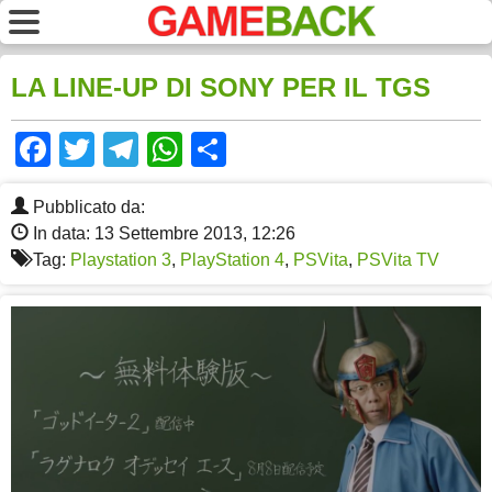
LA LINE-UP DI SONY PER IL TGS
Facebook
Twitter
Telegram
WhatsApp
Share
Pubblicato da:
In data: 13 Settembre 2013, 12:26
Tag:
Playstation 3
,
PlayStation 4
,
PSVita
,
PSVita TV