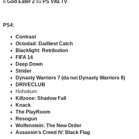
e
God Eater 2
su
PS Vita TV
.
PS4:
Contrast
Octodad: Dadliest Catch
Blacklight: Retribution
FIFA 14
Deep Down
Strider
Dynasty Warriors 7 (da noi Dynasty Warriors 8)
DRIVECLUB
Hohokum
Killzone: Shadow Fall
Knack
The PlayRoom
Resogun
Wolfenstein: The New Order
Assassin’s Creed IV: Black Flag