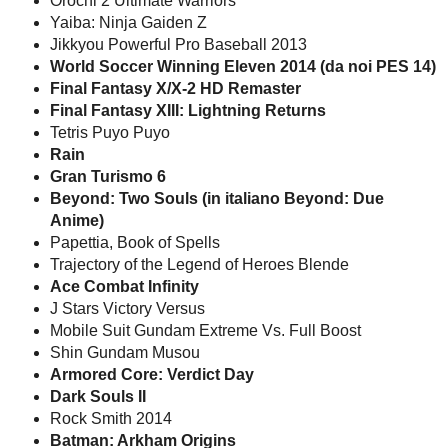
Orochi 2 Ultimate Warriors
Yaiba: Ninja Gaiden Z
Jikkyou Powerful Pro Baseball 2013
World Soccer Winning Eleven 2014 (da noi PES 14)
Final Fantasy X/X-2 HD Remaster
Final Fantasy XIII: Lightning Returns
Tetris Puyo Puyo
Rain
Gran Turismo 6
Beyond: Two Souls (in italiano Beyond: Due
Anime)
Papettia, Book of Spells
Trajectory of the Legend of Heroes Blende
Ace Combat Infinity
J Stars Victory Versus
Mobile Suit Gundam Extreme Vs. Full Boost
Shin Gundam Musou
Armored Core: Verdict Day
Dark Souls II
Rock Smith 2014
Batman: Arkham Origins