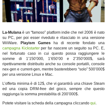
La-Mulana
è un “famoso” platform indie che nel 2006 è nato
su PC, per poi esser riveduto e rilasciato in una versione
WiiWare.
Playism Games
ha di recente fondato una
campagna Kickstarter
per far nascere un seguito su PC. E,
nel fortunato caso in cui questo possa raggiungere le
somme di 1’150’000, 1’650’00 e 2’350’000$, sarà
ripettivamente distribuito anche su console portatili, console
nex-gen e current-gen, mentre basterebbero “solo” 500’000$
per una versione Linux e Mac.
L’offerta minima è di 12$, che vi garantirà una chiave Steam
ed una copia DRM-free del gioco, sempre che questo
raggiunga la somma prestabilita di 200’000$.
Potete visitare la scheda della campagna cliccando
qui
.