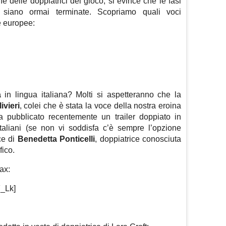
 delle doppiatrici del gioco, si evince che le fasi
o siano ormai terminate. Scopriamo quali voci
e europee:
a
in lingua italiana? Molti si aspetteranno che la
ivieri
, colei che è stata la voce della nostra eroina
 pubblicato recentemente un trailer doppiato in
italiani (se non vi soddisfa c’è sempre l’opzione
ce di
Benedetta Ponticelli
, doppiatrice conosciuta
fico.
fax:
F_Lk]