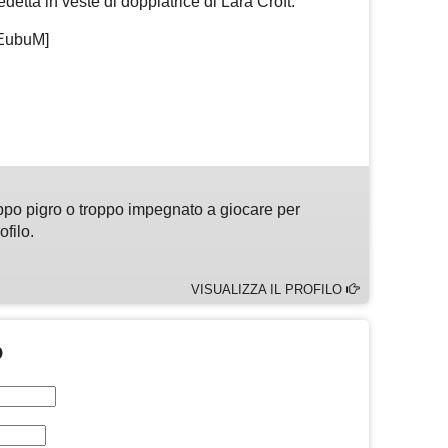
tta in veste di doppiatrice di Lara Croft:
WEubuM]
m
sApp
are
ppo pigro o troppo impegnato a giocare per
ofilo.
VISUALIZZA IL PROFILO
O