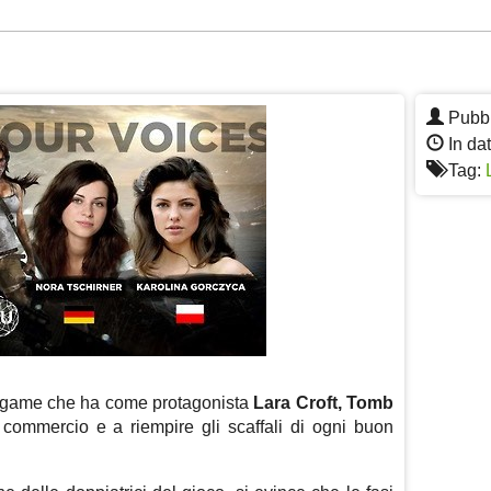
App
re
Pubbl
In da
Tag:
ogame che ha come protagonista
Lara Croft, Tomb
 commercio e a riempire gli scaffali di ogni buon