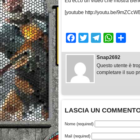
Ed ecco un video che mostra Benede
[youtube http://youtu.be/9mZCc
Facebook
Twitter
Telegra
What
Sh
Snap2692
Questo utente è tro
completare il suo pr
LASCIA UN COMMENT
Nome (required)
Mail (required)