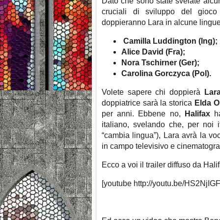
Dato che sono state svelate alcune
cruciali di sviluppo del gioc
doppieranno Lara in alcune lingu
Camilla Luddington (Ing);
Alice David (Fra);
Nora Tschirner (Ger);
Carolina Gorczyca (Pol).
Volete sapere chi doppierà
Lar
doppiatrice sarà la storica
Elda Ol
per anni. Ebbene no,
Halifax
ha
italiano, svelando che, per noi 
“cambia lingua”), Lara avrà la vo
in campo televisivo e cinematogra
Ecco a voi il trailer diffuso da Hali
[youtube http://youtu.be/HS2NjIG