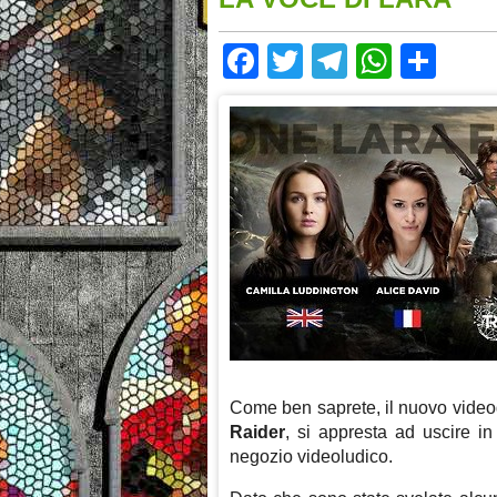
Facebook
Twitter
Telegram
Whats
Sha
Come ben saprete, il nuovo vide
Raider
, si appresta ad uscire in
negozio videoludico.