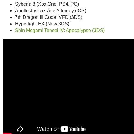
Syberia 3 (Xbx One, PS4, PC)
Apollo Justice: Ace Attorney (iOS)
7th Dragon III Code: VFD (3DS)
Hyperlight EX (New 3DS)
Shin Megami Tensei IV: Apocalypse (3DS)