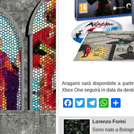
Aragami sarà disponibile a part
Xbox One seguirà in data da desti
Facebook
Twitter
Telegra
What
Sh
Lorenzo Forini
Sono nato a Bologn