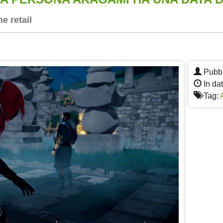
e retail
App
re
Pubbl
In da
Tag: