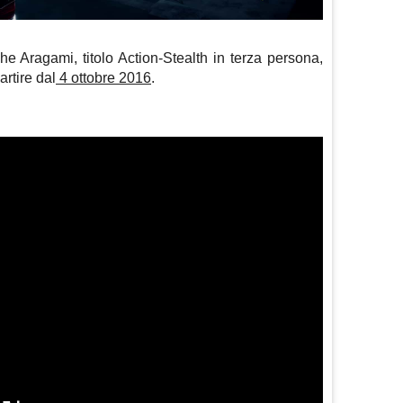
he Aragami, titolo Action-Stealth in terza persona,
rtire dal
4 ottobre 2016
.