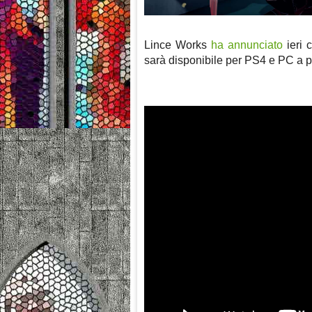
Lince Works
ha annunciato
ieri c
sarà disponibile per PS4 e PC a pa