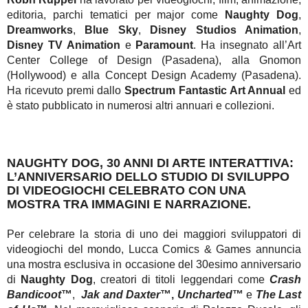
editoria, parchi tematici per major come
Naughty Dog
,
Dreamworks
,
Blue Sky
,
Disney Studios Animation
,
Disney TV Animation
e
Paramount
. Ha insegnato all’Art
Center College of Design (Pasadena), alla Gnomon
(Hollywood) e alla Concept Design Academy (Pasadena).
Ha ricevuto premi dallo
Spectrum Fantastic Art Annual
ed
è stato pubblicato in numerosi altri annuari e collezioni.
NAUGHTY DOG, 30 ANNI DI ARTE INTERATTIVA:
L’ANNIVERSARIO DELLO STUDIO DI SVILUPPO
DI VIDEOGIOCHI CELEBRATO CON UNA
MOSTRA TRA IMMAGINI E NARRAZIONE.
Per celebrare la storia di uno dei maggiori sviluppatori di
videogiochi del mondo, Lucca Comics & Games annuncia
una mostra esclusiva in occasione del 30esimo anniversario
di
Naughty Dog
, creatori di titoli leggendari come
Crash
Bandicoot
™
,
Jak and Daxter
™,
Uncharted
™
e
The Last