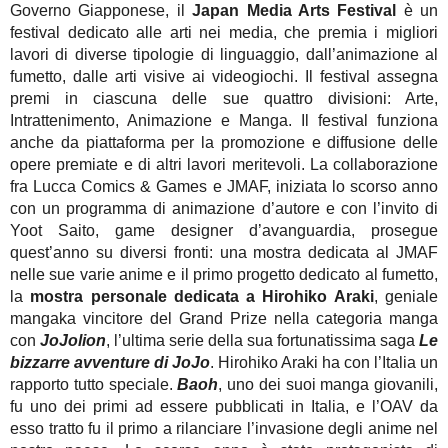
Governo Giapponese, il
Japan Media Arts Festival
è un
festival dedicato alle arti nei media, che premia i migliori
lavori di diverse tipologie di linguaggio, dall’animazione al
fumetto, dalle arti visive ai videogiochi. Il festival assegna
premi in ciascuna delle sue quattro divisioni: Arte,
Intrattenimento, Animazione e Manga. Il festival funziona
anche da piattaforma per la promozione e diffusione delle
opere premiate e di altri lavori meritevoli. La collaborazione
fra Lucca Comics & Games e JMAF, iniziata lo scorso anno
con un programma di animazione d’autore e con l’invito di
Yoot Saito, game designer d’avanguardia, prosegue
quest’anno su diversi fronti: una mostra dedicata al JMAF
nelle sue varie anime e il primo progetto dedicato al fumetto,
la
mostra personale dedicata a Hirohiko Araki
, geniale
mangaka vincitore del Grand Prize nella categoria manga
con
JoJolion
, l’ultima serie della sua fortunatissima saga
Le
bizzarre avventure di JoJo
. Hirohiko Araki ha con l’Italia un
rapporto tutto speciale.
Baoh
, uno dei suoi manga giovanili,
fu uno dei primi ad essere pubblicati in Italia, e l’OAV da
esso tratto fu il primo a rilanciare l’invasione degli anime nel