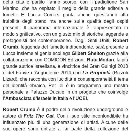
della città è partito l’anno scorso, con il padiglione San
Martino, che ha ospitato il meglio della grande editoria a
fumetti. E Lucca Comics punta anche quest’anno alla
fruibilità degli stand ma anche sulla qualità degli ospiti
presenti. Il panorama internazionale è rappresentato in
modo significativo, con un giusto mix di storiche leggende e
protagonisti del contemporaneo. Dagli Stati Uniti,
Robert
Crumb
, leggenda del fumetto indipendente, sarà presente a
Lucca insieme al genialecollega
Gilbert Shelton
grazie alla
collaborazione con COMICON Edizioni.
Rutu Modan
, la più
grande autrice israeliana, è vincitrice del Gran Guinigi 2013
e del Fauve d’Angouleme 2014 con
La Proprietà
(Rizzoli
Lizard), che racconta con lucidità e contemporaneità il tema
dell’identità ebraica. Per lei è in programma una mostra
personale a Palazzo Ducale in un progetto che coinvolge
l’
Ambasciata d’Israele in Italia
e l’
UCEI
.
Robert Crumb
è il padre della rivoluzione underground e
autore di
Fritz The Cat
. Con il suo stile inconfondibile ha
influenzato più di una generazione di artisti. Alcune delle
sue opere sono entrate a far parte della collezione del