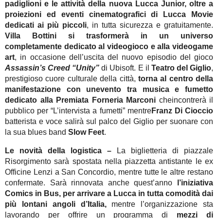
padiglioni e le attività della nuova Lucca Junior, oltre a
proiezioni ed eventi cinematografici di Lucca Movie
dedicati ai più piccoli
, in tutta sicurezza e gratuitamente.
Villa Bottini si trasformerà in un universo
completamente dedicato al videogioco e alla videogame
art
, in occasione dell’uscita del nuovo episodio del gioco
Assassin’s Creed “Unity”
di Ubisoft. E il
Teatro del Giglio
,
prestigioso cuore culturale della città,
torna al centro della
manifestazione con unevento tra musica e fumetto
dedicato alla Premiata Forneria Marconi
cheincontrerà il
pubblico per “L’intervista a fumetti” mentre
Franz Di Cioccio
batterista e voce salirà sul palco del Giglio per suonare con
la sua blues band
Slow Feet
.
Le novità della logistica –
La biglietteria di piazzale
Risorgimento sarà spostata nella piazzetta antistante le ex
Officine Lenzi a San Concordio, mentre tutte le altre restano
confermate. Sarà rinnovata anche quest’anno
l’iniziativa
Comics in Bus, per arrivare a Lucca in tutta comodità dai
più lontani angoli d’Italia,
mentre l’organizzazione sta
lavorando per offrire un programma di
mezzi di