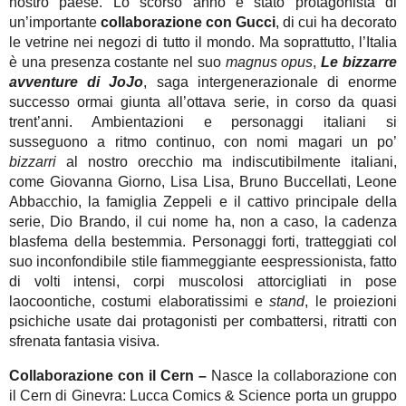
nostro paese. Lo scorso anno è stato protagonista di
un’importante
collaborazione con Gucci
, di cui ha decorato
le vetrine nei negozi di tutto il mondo. Ma soprattutto, l’Italia
è una presenza costante nel suo
magnus opus
,
Le bizzarre
avventure di JoJo
, saga intergenerazionale di enorme
successo ormai giunta all’ottava serie, in corso da quasi
trent’anni. Ambientazioni e personaggi italiani si
susseguono a ritmo continuo, con nomi magari un po’
bizzarri
al nostro orecchio ma indiscutibilmente italiani,
come Giovanna Giorno, Lisa Lisa, Bruno Buccellati, Leone
Abbacchio, la famiglia Zeppeli e il cattivo principale della
serie, Dio Brando, il cui nome ha, non a caso, la cadenza
blasfema della bestemmia. Personaggi forti, tratteggiati col
suo inconfondibile stile fiammeggiante eespressionista, fatto
di volti intensi, corpi muscolosi attorcigliati in pose
laocoontiche, costumi elaboratissimi e
stand
, le proiezioni
psichiche usate dai protagonisti per combattersi, ritratti con
sfrenata fantasia visiva.
Collaborazione con il Cern –
Nasce la collaborazione con
il Cern di Ginevra: Lucca Comics & Science porta un gruppo