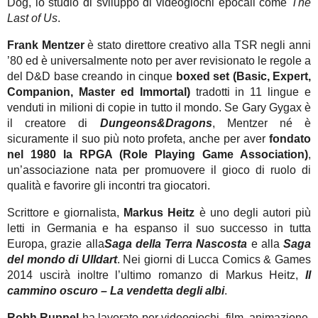
Dog, lo studio di sviluppo di videogiochi epocali come
The
Last of Us
.
Frank Mentzer
è stato direttore creativo alla TSR negli anni
’80 ed è universalmente noto per aver revisionato le regole a
del D&D base creando in cinque
boxed set (Basic, Expert,
Companion, Master ed Immortal)
tradotti in 11 lingue e
venduti in milioni di copie in tutto il mondo. Se Gary Gygax è
il creatore di
Dungeons&Dragons
, Mentzer né è
sicuramente il suo più noto profeta, anche per aver
fondato
nel 1980 la RPGA (Role Playing Game Association)
,
un’associazione nata per promuovere il gioco di ruolo di
qualità e favorire gli incontri tra giocatori.
Scrittore e giornalista,
Markus Heitz
è uno degli autori più
letti in Germania e ha espanso il suo successo in tutta
Europa, grazie alla
Saga della Terra Nascosta
e alla
Saga
del mondo di Ulldart
. Nei giorni di Lucca Comics & Games
2014 uscirà inoltre l’ultimo romanzo di Markus Heitz,
Il
cammino oscuro – La vendetta degli albi
.
Robh Ruppel
ha lavorato per videogiochi, film, animazione,