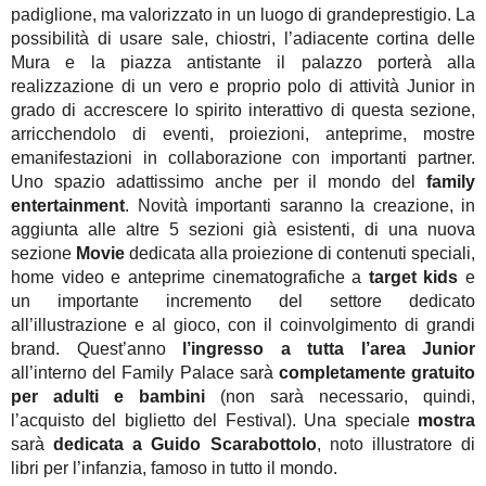
padiglione, ma valorizzato in un luogo di grandeprestigio. La
possibilità di usare sale, chiostri, l’adiacente cortina delle
Mura e la piazza antistante il palazzo porterà alla
realizzazione di un vero e proprio polo di attività Junior in
grado di accrescere lo spirito interattivo di questa sezione,
arricchendolo di eventi, proiezioni, anteprime, mostre
emanifestazioni in collaborazione con importanti partner.
Uno spazio adattissimo anche per il mondo del
family
entertainment
. Novità importanti saranno la creazione, in
aggiunta alle altre 5 sezioni già esistenti, di una nuova
sezione
Movie
dedicata alla proiezione di contenuti speciali,
home video e anteprime cinematografiche a
target kids
e
un importante incremento del settore dedicato
all’illustrazione e al gioco, con il coinvolgimento di grandi
brand. Quest’anno
l’ingresso a tutta l’area Junior
all’interno del Family Palace sarà
completamente gratuito
per adulti e bambini
(non sarà necessario, quindi,
l’acquisto del biglietto del Festival). Una speciale
mostra
sarà
dedicata a Guido Scarabottolo
, noto illustratore di
libri per l’infanzia, famoso in tutto il mondo.