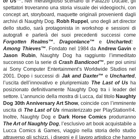
of Us
™.
Nel meraviglioso scenario di Palazzo Ducale, gli
spettatori troveranno una storia visuale dei videogiochi, con
concept art, storyboard, maquette originali provenienti dagli
archivi di Naughty Dog.
Robh Ruppel
, uno degli art director
dello studio, sarà protagonista in workshop e sessioni di
autografi e parlerà dei suoi precedenti successi come
Forgotten Realms
™
,
Dragonlance
™
e
Uncharted:
Among Thieves
™
. Fondato nel 1984 da
Andrew Gavin
e
Jason Rubin
, Naughty Dog ha raggiunto l’immeditato
successo con la serie di
Crash Bandicoot
™
, per poi unirsi
ai Sony Computer Entertainment’s Worldwide Studios nel
2001. Dopo i successi di
Jak and Daxter
™
e
Uncharted
,
l’uscita dell’innovativo e pluripremiato
The Last of Us
ha
posizionato definitivamente Naughty Dog tra i leader del
settore. L’annuncio della mostra di Lucca, dal titolo
Naughty
Dog 30th Anniversary Art Show
, coincide con l’imminente
uscita di
The Last of Us
rimasterizzato per PlayStation®4.
Inoltre, Naughty Dog e
Dark Horse Comics
produrranno
The Art of Naughty Dog
, l’esclusivo art book acquistabile a
Lucca Comics & Games, viaggio nella storia dello studio
attraverso gli schizzi, i disegni e il lavoro artistico che hanno