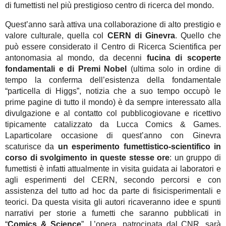
di fumettisti nel più prestigioso centro di ricerca del mondo.
Quest’anno sarà attiva una collaborazione di alto prestigio e
valore culturale, quella col
CERN
di Ginevra
. Quello che
può essere considerato il Centro di Ricerca Scientifica per
antonomasia al mondo, da decenni
fucina di scoperte
fondamentali e di Premi Nobel
(ultima solo in ordine di
tempo la conferma dell’esistenza della fondamentale
“particella di Higgs”, notizia che a suo tempo occupò le
prime pagine di tutto il mondo) è da sempre interessato alla
divulgazione e al contatto col pubblicogiovane e ricettivo
tipicamente catalizzato da Lucca Comics & Games.
Laparticolare occasione di quest’anno con Ginevra
scaturisce da
un esperimento fumettistico-scientifico in
corso di svolgimento in queste stesse ore
: un gruppo di
fumettisti è infatti attualmente in visita guidata ai laboratori e
agli esperimenti del CERN, secondo percorsi e con
assistenza del tutto ad hoc da parte di fisicisperimentali e
teorici. Da questa visita gli autori ricaveranno idee e spunti
narrativi per storie a fumetti che saranno pubblicati in
“
Comics & Science
”. L’opera, patrocinata dal CNR, sarà