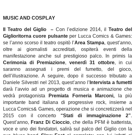
MUSIC AND COSPLAY
Il Teatro del Giglio –
Con l’edizione 2014, il
Teatro del
Giglio
ritorna cuore pulsante
per Lucca Comics & Games:
se l’anno scorso il teatro ospitò l’
Area Stampa
, quest’anno,
oltre ai giornalisti accreditati, ospiterà eventi della
manifestazione anche sul prestigioso palco. In primis la
Cerimonia di Premiazione
,
venerdì 31 ottobre
, in cui
saranno assegnati i premi del fumetto, del gioco,
dell’illustrazione. A seguire, dopo il successo tributato a
Daniele Silvestri nel 2013, quest’anno l’
Intervista a fumetti
darà l’avvio ad un progetto di musica e animazione che
vedrà protagonista
Premiata Forneria Marconi,
la più
importante band italiana di progressive rock, insieme a
Lucca Comics& Games, operazione che si concretizzerà nel
2015 con il concerto
“Stati di immaginazione 2”
.
Quest’anno,
Franz Di Cioccio
, che della PFM è batterista,
voce e uno dei fondatori, salirà sul palco del Giglio con la