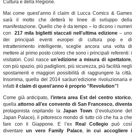
Cultura e della Regione.
Mai come quest’anno il claim di Lucca Comics & Games
sarà il motto che detterà le linee di sviluppo della
manifestazione. Quello che è da tempo – lo dicono i numeri
con
217 mila biglietti staccati nell’ultima edizione
– uno
dei principali eventi europei di cultura pop e di
intrattenimento intelligente, sceglie ancora una volta di
mettere al primo posto coloro che sono i principali referenti: i
visitatori. Così nasce
un’edizione a misura di spettatore
,
con più spazio, più padiglioni, più sicurezza, più facilità negli
spostamenti e maggiori possibilità di raggiungere la città.
Insomma, quella del 2014 saràun’edizione rivoluzionaria e
infatti
il claim di quest’anno è proprio “Revolution”!
Come già anticipato,
l’intera area Est del centro storico
,
quella
attorno all’ex convento di San Francesco, diventa
protagonista ospitando la
Japan Town
(l’evoluzione del
Japan Palace), il pittoresco mondo di tutto ciò che ha a che
fare con il Giappone. E l’ex
Real Collegio
può così
diventare
un vero Family Palace
,
in cui accogliere i