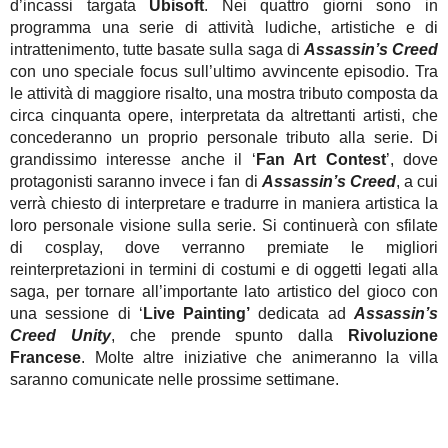
d’incassi targata
Ubisoft
. Nei quattro giorni sono in
programma una serie di attività ludiche, artistiche e di
intrattenimento, tutte basate sulla saga di
Assassin’s Creed
con uno speciale focus sull’ultimo avvincente episodio. Tra
le attività di maggiore risalto, una mostra tributo composta da
circa cinquanta opere, interpretata da altrettanti artisti, che
concederanno un proprio personale tributo alla serie. Di
grandissimo interesse anche il ‘
Fan Art Contest
’, dove
protagonisti saranno invece i fan di
Assassin’s Creed
, a cui
verrà chiesto di interpretare e tradurre in maniera artistica la
loro personale visione sulla serie. Si continuerà con sfilate
di cosplay, dove verranno premiate le migliori
reinterpretazioni in termini di costumi e di oggetti legati alla
saga, per tornare all’importante lato artistico del gioco con
una sessione di ‘
Live Painting’
dedicata ad
Assassin’s
Creed Unity
, che prende spunto dalla
Rivoluzione
Francese
. Molte altre iniziative che animeranno la villa
saranno comunicate nelle prossime settimane.