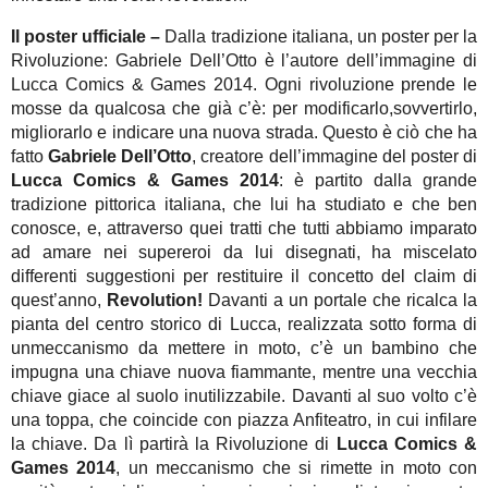
Il poster ufficiale –
Dalla tradizione italiana, un poster per la
Rivoluzione: Gabriele Dell’Otto è l’autore dell’immagine di
Lucca Comics & Games 2014. Ogni rivoluzione prende le
mosse da qualcosa che già c’è: per modificarlo,sovvertirlo,
migliorarlo e indicare una nuova strada. Questo è ciò che ha
fatto
Gabriele Dell’Otto
, creatore dell’immagine del poster di
Lucca Comics & Games 2014
: è partito dalla grande
tradizione pittorica italiana, che lui ha studiato e che ben
conosce, e, attraverso quei tratti che tutti abbiamo imparato
ad amare nei supereroi da lui disegnati, ha miscelato
differenti suggestioni per restituire il concetto del claim di
quest’anno,
Revolution!
Davanti a un portale che ricalca la
pianta del centro storico di Lucca, realizzata sotto forma di
unmeccanismo da mettere in moto, c’è un bambino che
impugna una chiave nuova fiammante, mentre una vecchia
chiave giace al suolo inutilizzabile. Davanti al suo volto c’è
una toppa, che coincide con piazza Anfiteatro, in cui infilare
la chiave. Da lì partirà la Rivoluzione di
Lucca Comics &
Games 2014
, un meccanismo che si rimette in moto con