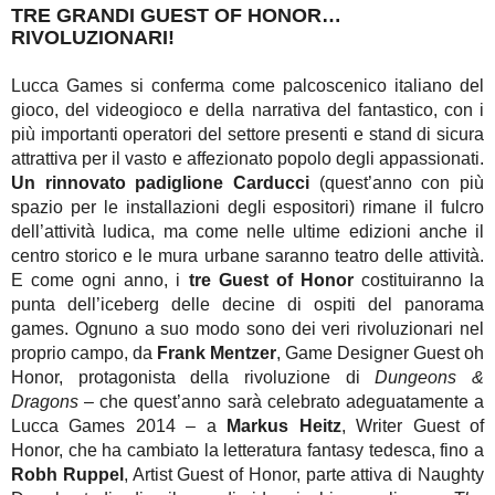
TRE GRANDI GUEST OF HONOR…
RIVOLUZIONARI!
Lucca Games si conferma come palcoscenico italiano del
gioco, del videogioco e della narrativa del fantastico, con i
più importanti operatori del settore presenti e stand di sicura
attrattiva per il vasto e affezionato popolo degli appassionati.
Un rinnovato padiglione Carducci
(quest’anno con più
spazio per le installazioni degli espositori) rimane il fulcro
dell’attività ludica, ma come nelle ultime edizioni anche il
centro storico e le mura urbane saranno teatro delle attività.
E come ogni anno, i
tre Guest of Honor
costituiranno la
punta dell’iceberg delle decine di ospiti del panorama
games. Ognuno a suo modo sono dei veri rivoluzionari nel
proprio campo, da
Frank Mentzer
, Game Designer Guest oh
Honor, protagonista della rivoluzione di
Dungeons &
Dragons
– che quest’anno sarà celebrato adeguatamente a
Lucca Games 2014 – a
Markus Heitz
, Writer Guest of
Honor, che ha cambiato la letteratura fantasy tedesca, fino a
Robh Ruppel
, Artist Guest of Honor, parte attiva di Naughty