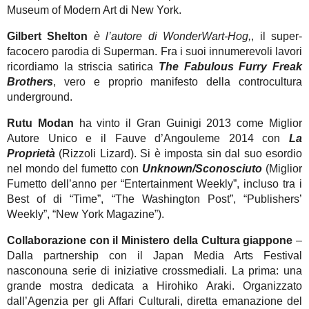
Museum of Modern Art di New York.
Gilbert Shelton
è l’autore di WonderWart-Hog,
, il super-
facocero parodia di Superman. Fra i suoi innumerevoli lavori
ricordiamo la striscia satirica
The Fabulous Furry Freak
Brothers
, vero e proprio manifesto della controcultura
underground.
Rutu Modan
ha vinto il Gran Guinigi 2013 come Miglior
Autore Unico e il Fauve d’Angouleme 2014 con
La
Proprietà
(Rizzoli Lizard). Si è imposta sin dal suo esordio
nel mondo del fumetto con
Unknown/Sconosciuto
(Miglior
Fumetto dell’anno per “Entertainment Weekly”, incluso tra i
Best of di “Time”, “The Washington Post”, “Publishers’
Weekly”, “New York Magazine”).
Collaborazione con il Ministero della Cultura giappone
–
Dalla partnership con il Japan Media Arts Festival
nasconouna serie di iniziative crossmediali. La prima: una
grande mostra dedicata a Hirohiko Araki. Organizzato
dall’Agenzia per gli Affari Culturali, diretta emanazione del