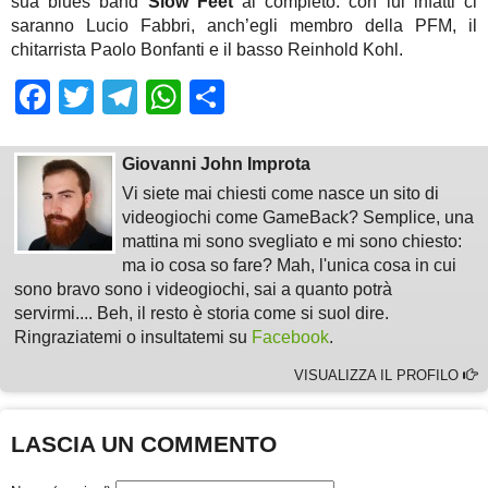
sua blues band
Slow Feet
al completo: con lui infatti ci
saranno Lucio Fabbri, anch’egli membro della PFM, il
chitarrista Paolo Bonfanti e il basso Reinhold Kohl.
Facebook
Twitter
Telegram
WhatsApp
Share
Giovanni John Improta
Vi siete mai chiesti come nasce un sito di
videogiochi come GameBack? Semplice, una
mattina mi sono svegliato e mi sono chiesto:
ma io cosa so fare? Mah, l'unica cosa in cui
sono bravo sono i videogiochi, sai a quanto potrà
servirmi.... Beh, il resto è storia come si suol dire.
Ringraziatemi o insultatemi su
Facebook
.
VISUALIZZA IL PROFILO
LASCIA UN COMMENTO