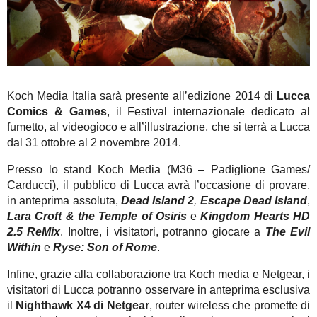
Koch Media Italia sarà presente all’edizione 2014 di
Lucca
Comics & Games
, il Festival internazionale dedicato al
fumetto, al videogioco e all’illustrazione, che si terrà a Lucca
dal 31 ottobre al 2 novembre 2014.
Presso lo stand Koch Media (M36 – Padiglione Games/
Carducci), il pubblico di Lucca avrà l’occasione di provare,
in anteprima assoluta,
Dead Island 2
,
Escape Dead Island
,
Lara Croft & the Temple of Osiris
e
Kingdom Hearts HD
2.5 ReMix
. Inoltre, i visitatori, potranno giocare a
The Evil
Within
e
Ryse: Son of Rome
.
Infine, grazie alla collaborazione tra Koch media e Netgear, i
visitatori di Lucca potranno osservare in anteprima esclusiva
il
Nighthawk X4 di Netgear
, router wireless che promette di