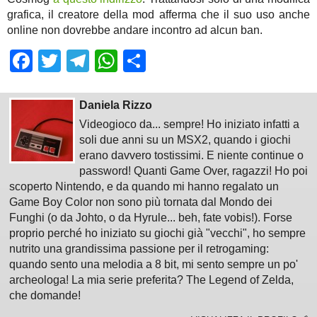
grafica, il creatore della mod afferma che il suo uso anche
online non dovrebbe andare incontro ad alcun ban.
Facebook
Twitter
Telegram
WhatsApp
Share
Daniela Rizzo
Videogioco da... sempre! Ho iniziato infatti a
soli due anni su un MSX2, quando i giochi
erano davvero tostissimi. E niente continue o
password! Quanti Game Over, ragazzi! Ho poi
scoperto Nintendo, e da quando mi hanno regalato un
Game Boy Color non sono più tornata dal Mondo dei
Funghi (o da Johto, o da Hyrule... beh, fate vobis!). Forse
proprio perché ho iniziato su giochi già "vecchi", ho sempre
nutrito una grandissima passione per il retrogaming:
quando sento una melodia a 8 bit, mi sento sempre un po'
archeologa! La mia serie preferita? The Legend of Zelda,
che domande!