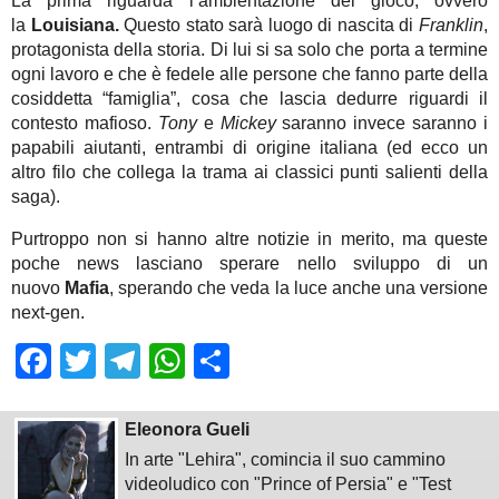
La prima riguarda l’ambientazione del gioco, ovvero
la
Louisiana.
Questo stato sarà luogo di nascita di
Franklin
,
protagonista della storia. Di lui si sa solo che porta a termine
ogni lavoro e che è fedele alle persone che fanno parte della
cosiddetta “famiglia”, cosa che lascia dedurre riguardi il
contesto mafioso.
Tony
e
Mickey
saranno invece saranno i
papabili aiutanti, entrambi di origine italiana (ed ecco un
altro filo che collega la trama ai classici punti salienti della
saga).
Purtroppo non si hanno altre notizie in merito, ma queste
poche news lasciano sperare nello sviluppo di un
nuovo
Mafia
, sperando che veda la luce anche una versione
next-gen.
Facebook
Twitter
Telegram
WhatsApp
Share
Eleonora Gueli
In arte "Lehira", comincia il suo cammino
videoludico con "Prince of Persia" e "Test