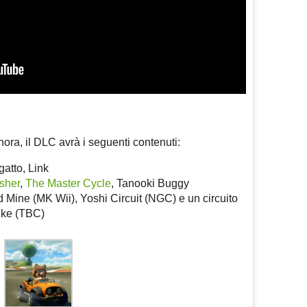
ra, il DLC avrà i seguenti contenuti:
gatto, Link
sher
,
The Master Cycle
, Tanooki Buggy
d Mine (MK Wii), Yoshi Circuit (NGC) e un circuito
bike (TBC)