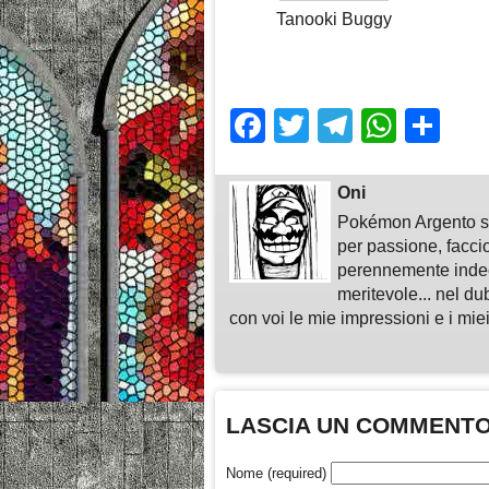
Tanooki Buggy
Facebook
Twitter
Telegra
What
Sh
Oni
Pokémon Argento su
per passione, faccio
perennemente indeci
meritevole... nel du
con voi le mie impressioni e i miei
LASCIA UN COMMENT
Nome (required)