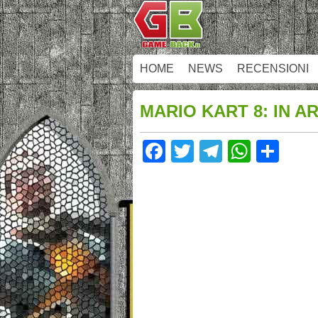
HOME
NEWS
RECENSIONI
MARIO KART 8: IN A
Facebook
Twitter
Telegram
Whats
Sha