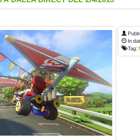
App
re
Pubbl
In dat
Tag: