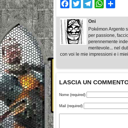
Facebook
Twitter
Telegra
What
Sh
Oni
Pokémon Argento su
per passione, faccio
perennemente indeci
meritevole... nel du
con voi le mie impressioni e i miei
LASCIA UN COMMENT
Nome (required)
Mail (required)