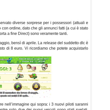
!
ervato diverse sorprese per i possessori (attuali e
 con ordine, dato che gli annunci fatti (a cui è stato
 torta a fine Direct) sono veramente tanti.
gio, bensì di aprile. La release del suddetto dlc è
costo di 8 euro. Vi ricordiamo che potete acquistarlo
re nell’immagine qui sopra: i 3 nuovi piloti saranni
ntre solo due dei nuovi veicoli sono stati svelati.