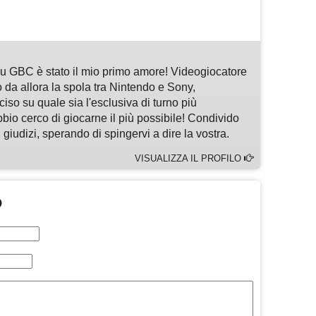
m
sApp
are
 GBC è stato il mio primo amore! Videogiocatore
 da allora la spola tra Nintendo e Sony,
so su quale sia l'esclusiva di turno più
bbio cerco di giocarne il più possibile! Condivido
 giudizi, sperando di spingervi a dire la vostra.
VISUALIZZA IL PROFILO
O