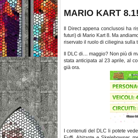
MARIO KART 8.1
Il Direct appena conclusosi ha ris
futuri) di Mario Kart 8. Ma andiamo
riservato il ruolo di ciliegina sulla
Il DLC di… maggio? Non più di mag
stata anticipata al 23 aprile, al 
già ora.
I contenuti del DLC li potete vede
Fuffi, Abitante e Skelebowser, me