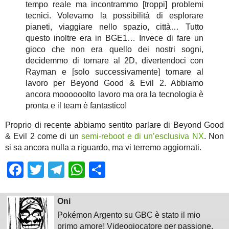
tempo reale ma incontrammo [troppi] problemi
tecnici. Volevamo la possibilità di esplorare
pianeti, viaggiare nello spazio, città… Tutto
questo inoltre era in BGE1… Invece di fare un
gioco che non era quello dei nostri sogni,
decidemmo di tornare al 2D, divertendoci con
Rayman e [solo successivamente] tornare al
lavoro per Beyond Good & Evil 2. Abbiamo
ancora moooooolto lavoro ma ora la tecnologia è
pronta e il team è fantastico!
Proprio di recente abbiamo sentito parlare di Beyond Good
& Evil 2 come di un
semi-reboot e di un’esclusiva NX
. Non
si sa ancora nulla a riguardo, ma vi terremo aggiornati.
Facebook
Twitter
Telegram
WhatsApp
Share
Oni
Pokémon Argento su GBC è stato il mio
primo amore! Videogiocatore per passione,