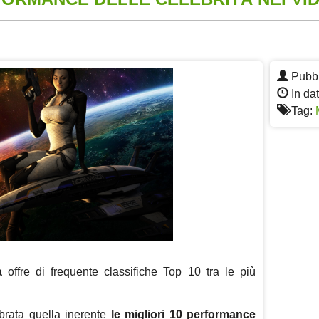
App
re
Pubbl
In da
Tag:
a
offre di frequente classifiche Top 10 tra le più
mbrata quella inerente
le migliori 10 performance