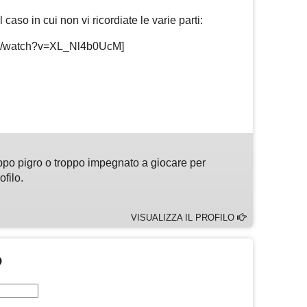
 caso in cui non vi ricordiate le varie parti:
om/watch?v=XL_Nl4b0UcM]
m
sApp
are
ppo pigro o troppo impegnato a giocare per
ofilo.
VISUALIZZA IL PROFILO
O