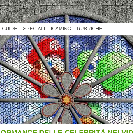
GUIDE
SPECIALI
IGAMING
RUBRICHE
RFORMANCE DELLE CELEBRITÀ NEI V