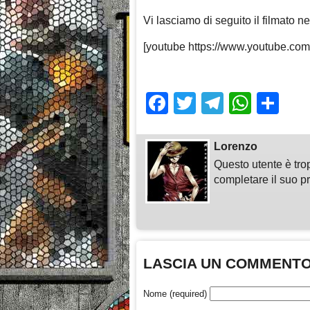
Vi lasciamo di seguito il filmato nel
[youtube https://www.youtube.c
Facebook
Twitter
Telegra
What
Sh
Lorenzo
Questo utente è tro
completare il suo pr
LASCIA UN COMMENT
Nome (required)