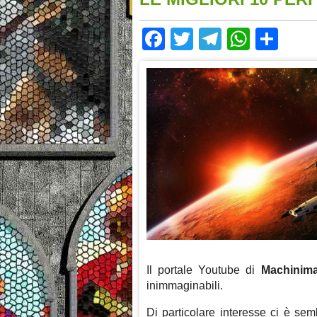
Facebook
Twitter
Telegram
Whats
Sha
Il portale Youtube di
Machinim
inimmaginabili.
Di particolare interesse ci è se