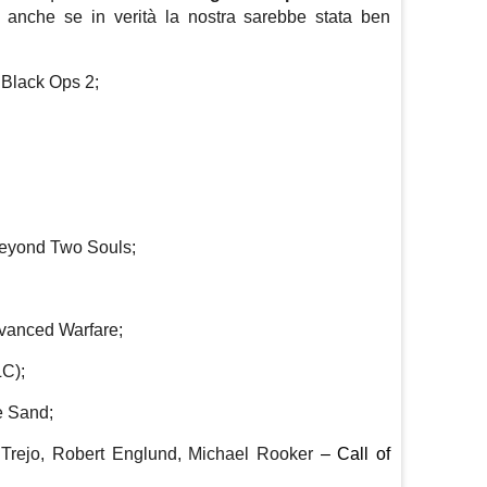
, anche se in verità la nostra sarebbe stata ben
 Black Ops 2;
Beyond Two Souls;
dvanced Warfare;
LC);
e Sand;
Trejo,
Robert Englund,
Michael Rooker
– Call of