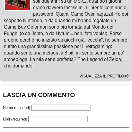
soli due anni su un MSX2, quando i giochi
erano davvero tostissimi. E niente continue o
password! Quanti Game Over, ragazzi! Ho poi
scoperto Nintendo, e da quando mi hanno regalato un
Game Boy Color non sono più tornata dal Mondo dei
Funghi (o da Johto, o da Hyrule... beh, fate vobis!). Forse
proprio perché ho iniziato su giochi già "vecchi", ho sempre
nutrito una grandissima passione per il retrogaming:
quando sento una melodia a 8 bit, mi sento sempre un po'
archeologa! La mia serie preferita? The Legend of Zelda,
che domande!
VISUALIZZA IL PROFILO
LASCIA UN COMMENTO
Nome (required)
Mail (required)