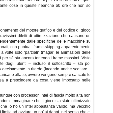
tante cose in queste neanche 60 ore che non so
nzionamento del motore grafico e del codice di gioco
ravissimi difetti di ottimizzazione che causano un
pendentemente dalle specifiche delle macchine su
ezionati, con puntuali frame-skipping apparentemente
i, a volte solo “parziali” (magari le animazioni delle
di per sé sta ancora tenendo i frame massimi. Visto
e degli utenti – incluso il sottoscritto – sta poi
o decisamente in ritardo (facendo anche scattare il
caricano affatto, ovvero vengono sempre caricate le
ssa a prescindere da cosa viene impostato nelle
munque con processori Intel di fascia molto alta non
ndomi immaginare che il gioco sia stato ottimizzato
 Anche io ho un Intel abbastanza valido, ma vecchio
 limita ad ovviare un po’ ai danni, nel senso che ci