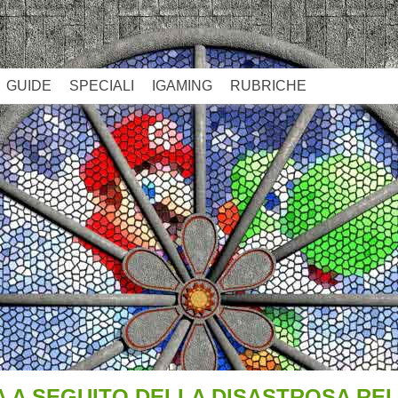
GUIDE
SPECIALI
IGAMING
RUBRICHE
 A SEGUITO DELLA DISASTROSA REL