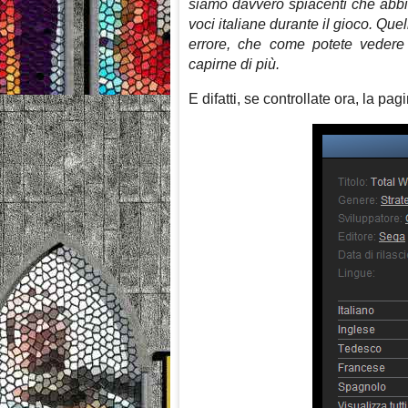
siamo davvero spiacenti che abb
voci italiane durante il gioco. Que
errore
, che come potete vedere è
capirne di più.
E difatti, se controllate ora, la pag