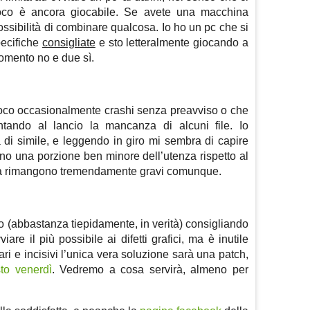
gioco è ancora giocabile. Se avete una macchina
possibilità di combinare qualcosa. Io ho un pc che si
pecifiche
consigliate
e sto letteralmente giocando a
omento no e due sì.
oco occasionalmente crashi senza preavviso o che
ntando al lancio la mancanza di alcuni file. Io
 di simile, e leggendo in giro mi sembra di capire
ano una porzione ben minore dell’utenza rispetto al
ma rimangono tremendamente gravi comunque.
 (abbastanza tiepidamente, in verità) consigliando
iare il più possibile ai difetti grafici, ma è inutile
ari e incisivi l’unica vera soluzione sarà una patch,
to venerdì
. Vedremo a cosa servirà, almeno per