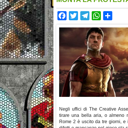
Facebook
Twitter
Telegram
Whats
Sha
Negli uffici di The Creative Ass
tirare una bella aria, o almeno
Rome 2 è uscito da tre giorni, e i
difetti e mancanze nel gioco sta 