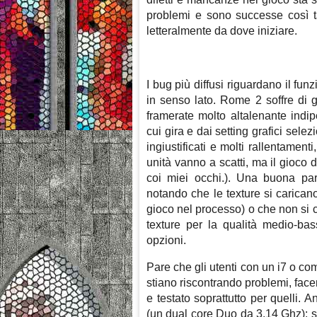
problemi e sono successe così 
letteralmente da dove iniziare.
I bug più diffusi riguardano il fu
in senso lato. Rome 2 soffre di g
framerate molto altalenante indi
cui gira e dai setting grafici sel
ingiustificati e molti rallentament
unità vanno a scatti, ma il gioco 
coi miei occhi.). Una buona part
notando che le texture si carican
gioco nel processo) o che non si 
texture per la qualità medio-ba
opzioni.
Pare che gli utenti con un i7 o co
stiano riscontrando problemi, face
e testato soprattutto per quelli.
(un dual core Duo da 3,14 Ghz): si