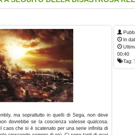
App
re
Pubbl
In da
Ultim
00:40
Tag:
embly, ma soprattutto in quelli di Sega, non deve
 non dovrebbe se la coscienza valesse qualcosa.
l caos che si è scatenato per una serie infinita di
solo crescendo sempre di più. Ci sono tanti di quei