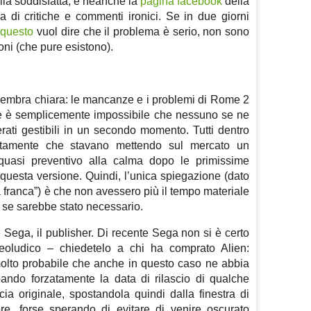
la soddisfatta, e neanche la
pagina facebook
della
a di critiche e commenti ironici. Se in due giorni
e
questo
vuol dire che il problema è serio, non sono
noni (che pure esistono).
 sembra chiara: le mancanze e i problemi di Rome 2
he è semplicemente impossibile che nessuno se ne
rati gestibili in un secondo momento. Tutti dentro
ettamente che stavano mettendo sul mercato un
o quasi preventivo alla calma dopo le primissime
questa versione. Quindi, l’unica spiegazione (dato
 franca”) è che non avessero più il tempo materiale
e se sarebbe stato necessario.
 Sega, il publisher. Di recente Sega non si è certo
deoludico – chiedetelo a chi ha comprato Alien:
olto probabile che anche in questo caso ne abbia
ando forzatamente la data di rilascio di qualche
cia originale, spostandola quindi dalla finestra di
re, forse sperando di evitare di venire oscurato