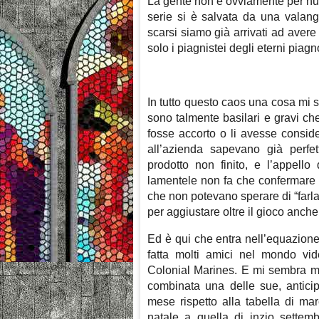
La gente non è ovviamente per nul
serie si è salvata da una valang
scarsi siamo già arrivati ad aver
solo i piagnistei degli eterni piag
In tutto questo caos una cosa mi
sono talmente basilari e gravi c
fosse accorto o li avesse conside
all’azienda sapevano già perf
prodotto non finito, e l’appell
lamentele non fa che confermare 
che non potevano sperare di “farla
per aggiustare oltre il gioco anch
Ed è qui che entra nell’equazione
fatta molti amici nel mondo vi
Colonial Marines. E mi sembra m
combinata una delle sue, anticip
mese rispetto alla tabella di mar
natale a quella di inzio settemb