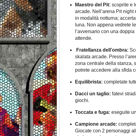
Maestro del Pit:
scoprite e l
arcade. Nell’arena Pit night 
in modalità notturna; accert
luna. Non appena vedrete le 
l’avversario con una doppia 
attende.
Fratellanza dell’ombra:
Sco
skalata arcade. Presso l’are
zona centrale della stanza, 
potrete accedere alla sfida co
Equilibrista:
completate tutte
Dacci un taglio:
fatevi strad
giochi.
Toccata e fuga:
eseguite un 
Campione arcade:
completat
Giocate con 2 personaggi all