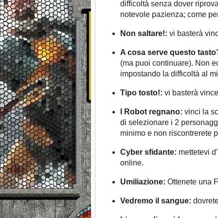
difficoltà senza dover ripro
notevole pazienza; come pers
Non saltare!:
vi basterà vinc
A cosa serve questo tasto
(ma puoi continuare). Non ec
impostando la difficoltà al m
Tipo tosto!:
vi basterà vince
I Robot regnano:
vinci la s
di selezionare i 2 personaggi 
minimo e non riscontrerete par
Cyber sfidante:
mettetevi d
online.
Umiliazione:
Ottenete una Fl
Vedremo il sangue:
dovrete