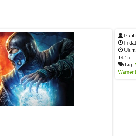
Pubbl
In da
Ultim
14:55
Tag:
Warner 