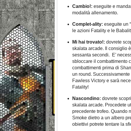
Cambio!:
eseguite e mandat
modalità allenamento.
Complet-ality:
eseguite un “
le azioni Fatality e le Babalit
Mi hai trovato!:
dovrete scop
skalata arcade. Il consiglio è
sessanta secondi. E’ necess
sbloccare il combattimento c
combattimenti prima di Shan
un round. Successivamente 
Fawless Victory e sarà nece
Fatality!
Nascondino:
dovrete scopri
skalata arcade. Procedete ut
precedente trofeo. Quando n
Smoke dietro a un albero pre
obiettivi potrete tentare la s