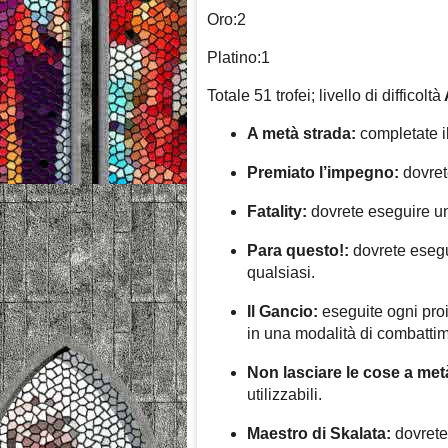
Oro:2
Platino:1
Totale 51 trofei; livello di difficoltà
A metà strada:
completate il
Premiato l’impegno:
dovrete
Fatality:
dovrete eseguire 
Para questo!:
dovrete eseg
qualsiasi.
Il Gancio:
eseguite ogni proie
in una modalità di combatti
Non lasciare le cose a met
utilizzabili.
Maestro di Skalata:
dovrete