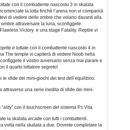
ottate con il combattente nascosto 3 in skalata
ricominciate la lotta finchè l’arena non vi comparirà
atevi di vedere delle ombre che volano davanti alla
ombre attraversare la luna, sconfiggete
Flawless Victory e una stage Fatality. Reptile vi
prite e lottate con il combattente nascosto 4 in
na The temple vi capiterà di vedere Noob nella
sconfiggete il vostro avversario senza mai parare e
n il quarto lottatore segreto!
 le sfide dei mini-giochi dei test dell’equilibrio.
a attraverso una serie inedita di sfide dei mini-
“ality” con il touchscreen del sistema Ps Vita.
e la skalata arcade con tutti i combattenti.
a volta nella skalata a due. Dovrete completare la