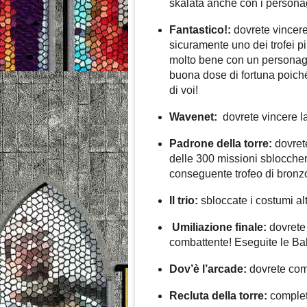
skalata anche con i personag
Fantastico!:
dovrete vincere 
sicuramente uno dei trofei p
molto bene con un personag
buona dose di fortuna poich
di voi!
Wavenet:
dovrete vincere la
Padrone della torre:
dovrete
delle 300 missioni sbloccher
conseguente trofeo di bronz
Il trio:
sbloccate i costumi alt
Umiliazione finale:
dovrete
combattente! Eseguite le Baba
Dov’è l’arcade:
dovrete com
Recluta della torre:
completa