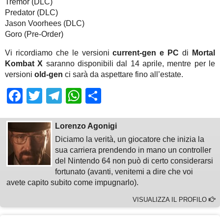
Tremor (DLC)
Predator (DLC)
Jason Voorhees (DLC)
Goro (Pre-Order)
Vi ricordiamo che le versioni
current-gen e PC
di
Mortal
Kombat X
saranno disponibili dal 14 aprile, mentre per le
versioni
old-gen
ci sarà da aspettare fino all’estate.
Facebook
Twitter
Telegram
WhatsApp
Share
Lorenzo Agonigi
Diciamo la verità, un giocatore che inizia la
sua carriera prendendo in mano un controller
del Nintendo 64 non può di certo considerarsi
fortunato (avanti, venitemi a dire che voi
avete capito subito come impugnarlo).
VISUALIZZA IL PROFILO