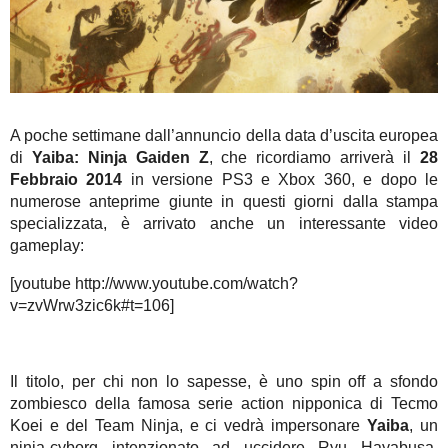
A poche settimane dall’annuncio della data d’uscita europea
di
Yaiba: Ninja Gaiden Z
, che ricordiamo arriverà il
28
Febbraio 2014
in versione PS3 e Xbox 360, e dopo le
numerose anteprime giunte in questi giorni dalla stampa
specializzata, è arrivato anche un interessante video
gameplay:
[youtube http://www.youtube.com/watch?
v=zvWrw3zic6k#t=106]
Il titolo, per chi non lo sapesse, è uno spin off a sfondo
zombiesco della famosa serie action nipponica di Tecmo
Koei e del Team Ninja, e ci vedrà impersonare
Yaiba
, un
ninja-cyborg intenzionato ad uccidere Ryu Hayabusa,