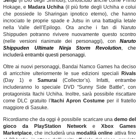
Senju
(il Dio degli Shinobi), conosciuto anche come Primo
Hokage, e
Madara Uchiha
(il più forte degli Uchiha e colui
che possiede lo Sharingan ipnotico eterno), che hanno
incrociato le proprie spade e Jutsu in una battaglia letale
nella Valle dell’Epilogo. Ora anche i fan di Naruto
Shippuden potranno rivivere nuovamente questo scontro
(nelle versioni rianimate dei personaggi), con
Naruto
Shippuden Ultimate Ninja Storm Revolution
, che
includerà entrambi questi personaggi.
Oltre ai nuovi personaggi, Bandai Namco Games ha deciso
di arricchire ulteriormente le sue edizioni speciali
Rivals
(Day 1) e
Samurai
(Collector’s). Infatti, entrambe
includeranno lo speciale DVD “Sunny Side Battle”, con
protagonista Itachi Uchiha. Inoltre, sarà possibile riscattare
come DLC gratuito l’
Itachi Apron Costume
per il fratello
maggiore di Sasuke.
Ricordiamo che da oggi è possibile scaricare una
demo del
gioco da
PlayStation Network
e
Xbox Games
Marketplace
, che includerà una
modalità online
attiva fino