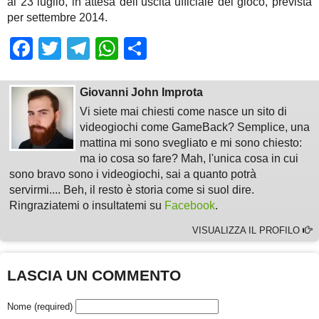
al 23 luglio, in attesa dell’uscita ufficiale del gioco, prevista
per settembre 2014.
Facebook
Twitter
Telegram
WhatsApp
Share
Giovanni John Improta
Vi siete mai chiesti come nasce un sito di
videogiochi come GameBack? Semplice, una
mattina mi sono svegliato e mi sono chiesto:
ma io cosa so fare? Mah, l'unica cosa in cui
sono bravo sono i videogiochi, sai a quanto potrà
servirmi.... Beh, il resto è storia come si suol dire.
Ringraziatemi o insultatemi su
Facebook
.
VISUALIZZA IL PROFILO
LASCIA UN COMMENTO
Nome (required)