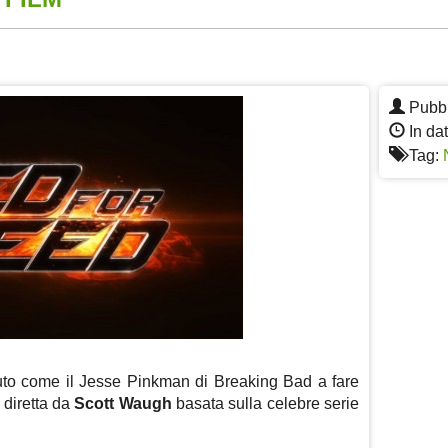
App
re
Pubbl
In da
Tag:
uto come il Jesse Pinkman di Breaking Bad a fare
 diretta da
Scott Waugh
basata sulla celebre serie