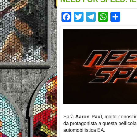
Facebook
Twitter
Telegram
Whats
Sha
Sarà
Aaron Paul
, molto conosci
da protagonista a questa pellicola
automobilistica EA.