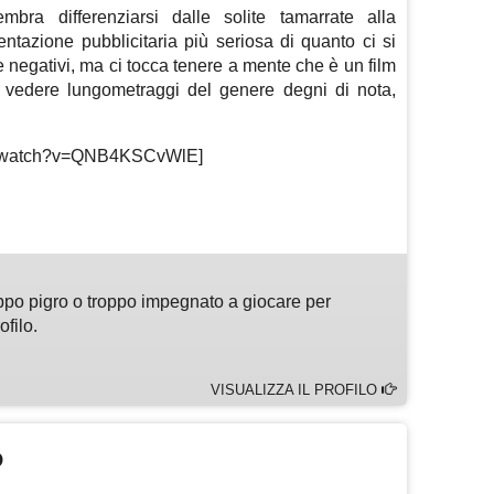
embra differenziarsi dalle solite tamarrate alla
ntazione pubblicitaria più seriosa di quanto ci si
negativi, ma ci tocca tenere a mente che è un film
 vedere lungometraggi del genere degni di nota,
om/watch?v=QNB4KSCvWlE]
m
sApp
are
ppo pigro o troppo impegnato a giocare per
ofilo.
VISUALIZZA IL PROFILO
O