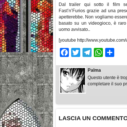
Dal trailer qui sotto il film s
Fast’n’Furios grazie ad una prese
apetterebbe. Non vogliamo essere 
basato su un videogioco, è raro
uomo avvisato..
[youtube http://www.youtube.c
Facebook
Twitter
Telegra
What
Sh
Palma
Questo utente è tro
completare il suo pr
LASCIA UN COMMENT