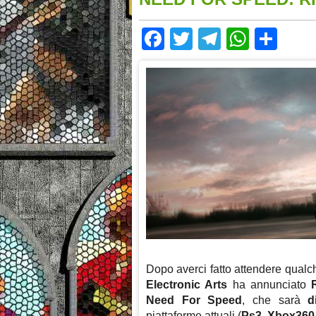
Facebook
Twitter
Telegram
Whats
Sha
Dopo averci fatto attendere qualc
Electronic Arts
ha annunciato
Need For Speed
, che sarà
di
piattaforme attuali (
Ps3, Xbox36