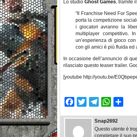
Lo studio
Ghost Games
, tramite 
“Il Franchise Need For Spee
porta la competizione sociale
i giocatori avranno la libe
multiplayer competitivo.
un’esperienza di gioco con 
con gli amici è più fluida ed
In occasione dell’annuncio di que
rilasciato questo teaser trailer. Go
[youtube http://youtu.be/E0Qbpe
Facebook
Twitter
Telegra
What
Sh
Snap2692
Questo utente è tro
completare il suo pr