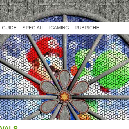
GUIDE
SPECIALI
IGAMING
RUBRICHE
IVALS