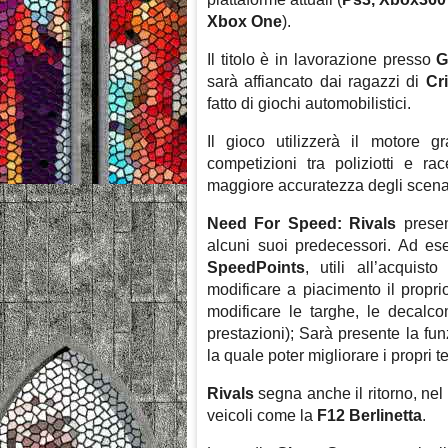
Xbox One
).
Il titolo è in lavorazione presso
G
sarà affiancato dai ragazzi di
Cr
fatto di giochi automobilistici.
Il gioco utilizzerà il motore g
competizioni tra poliziotti e r
maggiore accuratezza degli scena
Need For Speed: Rivals
present
alcuni suoi predecessori. Ad es
SpeedPoints
, utili all’acquis
modificare a piacimento il propri
modificare le targhe, le decalco
prestazioni); Sarà presente la fun
la quale poter migliorare i propri t
Rivals
segna anche il ritorno, nel
veicoli come la
F12 Berlinetta
.