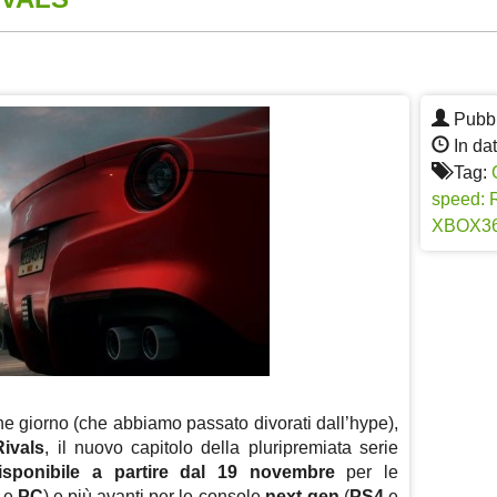
App
re
Pubbl
In da
Tag:
speed: 
XBOX3
he giorno (che abbiamo passato divorati dall’hype),
Rivals
, il nuovo capitolo della pluripremiata serie
sponibile a partire dal 19 novembre
per le
0
e
PC
) e più avanti per le console
next-gen
(
PS4
e