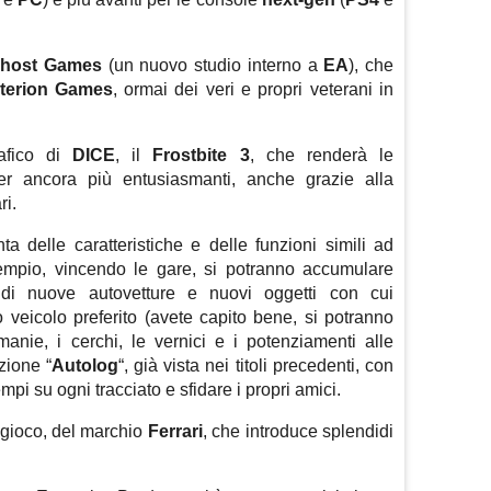
host Games
(un nuovo studio interno a
EA
), che
iterion Games
, ormai dei veri e propri veterani in
rafico di
DICE
, il
Frostbite 3
, che renderà le
acer ancora più entusiasmanti, anche grazie alla
ri.
a delle caratteristiche e delle funzioni simili ad
empio, vincendo le gare, si potranno accumulare
to di nuove autovetture e nuovi oggetti con cui
o veicolo preferito (avete capito bene, si potranno
manie, i cerchi, le vernici e i potenziamenti alle
zione “
Autolog
“, già vista nei titoli precedenti, con
empi su ogni tracciato e sfidare i propri amici.
 gioco, del marchio
Ferrari
, che introduce splendidi