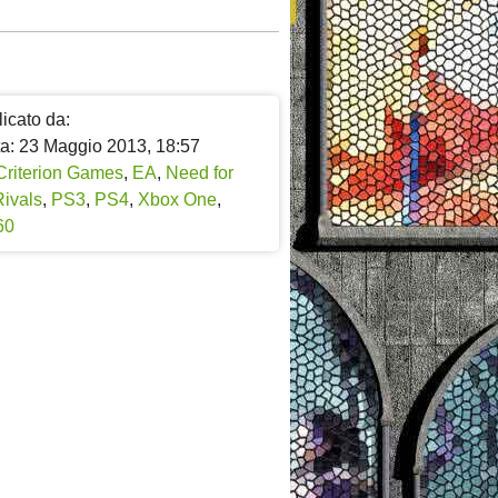
icato da:
ta: 23 Maggio 2013, 18:57
Criterion Games
,
EA
,
Need for
Rivals
,
PS3
,
PS4
,
Xbox One
,
60