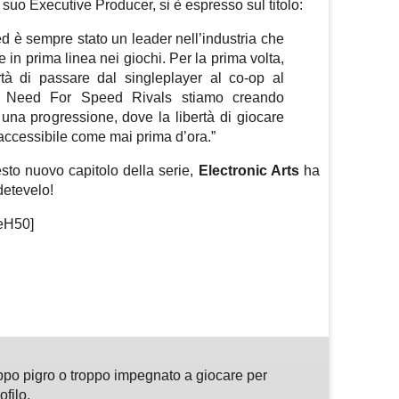
il suo Executive Producer, si è espresso sul titolo:
d è sempre stato un leader nell’industria che
 in prima linea nei giochi. Per la prima volta,
rtà di passare dal singleplayer al co-op al
 In Need For Speed Rivals stiamo creando
una progressione, dove la libertà di giocare
 accessibile come mai prima d’ora.”
sto nuovo capitolo della serie,
Electronic Arts
ha
detevelo!
peH50]
m
sApp
are
ppo pigro o troppo impegnato a giocare per
ofilo.