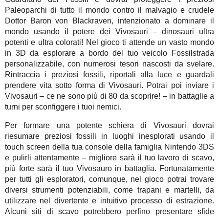
Paleoparchi di tutto il mondo contro il malvagio e crudele
Dottor Baron von Blackraven, intenzionato a dominare il
mondo usando il potere dei Vivosauri – dinosauri ultra
potenti e ultra colorati! Nel gioco ti attende un vasto mondo
in 3D da esplorare a bordo del tuo veicolo Fossilstrada
personalizzabile, con numerosi tesori nascosti da svelare.
Rintraccia i preziosi fossili, riportali alla luce e guardali
prendere vita sotto forma di Vivosauri. Potrai poi inviare i
Vivosauri – ce ne sono più di 80 da scoprire! – in battaglie a
turni per sconfiggere i tuoi nemici.
Per formare una potente schiera di Vivosauri dovrai
riesumare preziosi fossili in luoghi inesplorati usando il
touch screen della tua console della famiglia Nintendo 3DS
e pulirli attentamente – migliore sarà il tuo lavoro di scavo,
più forte sarà il tuo Vivosauro in battaglia. Fortunatamente
per tutti gli esploratori, comunque, nel gioco potrai trovare
diversi strumenti potenziabili, come trapani e martelli, da
utilizzare nel divertente e intuitivo processo di estrazione.
Alcuni siti di scavo potrebbero perfino presentare sfide