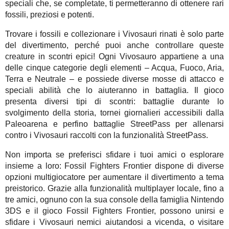
speciali che, se completate, ti permetteranno di ottenere rari
fossili, preziosi e potenti.
Trovare i fossili e collezionare i Vivosauri rinati è solo parte
del divertimento, perché puoi anche controllare queste
creature in scontri epici! Ogni Vivosauro appartiene a una
delle cinque categorie degli elementi – Acqua, Fuoco, Aria,
Terra e Neutrale – e possiede diverse mosse di attacco e
speciali abilità che lo aiuteranno in battaglia. Il gioco
presenta diversi tipi di scontri: battaglie durante lo
svolgimento della storia, tornei giornalieri accessibili dalla
Paleoarena e perfino battaglie StreetPass per allenarsi
contro i Vivosauri raccolti con la funzionalità StreetPass.
Non importa se preferisci sfidare i tuoi amici o esplorare
insieme a loro: Fossil Fighters Frontier dispone di diverse
opzioni multigiocatore per aumentare il divertimento a tema
preistorico. Grazie alla funzionalità multiplayer locale, fino a
tre amici, ognuno con la sua console della famiglia Nintendo
3DS e il gioco Fossil Fighters Frontier, possono unirsi e
sfidare i Vivosauri nemici aiutandosi a vicenda, o visitare