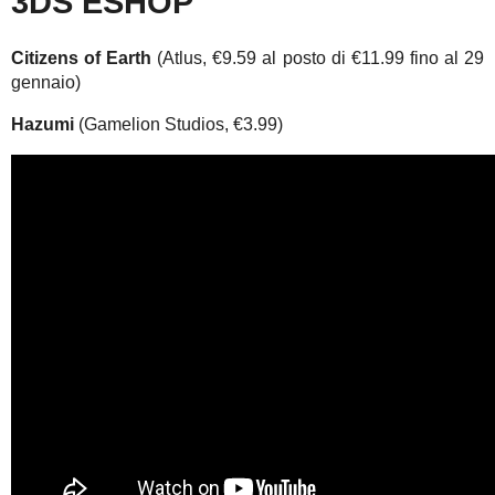
3DS ESHOP
Citizens of Earth
(Atlus, €9.59 al posto di €11.99 fino al 29
gennaio)
Hazumi
(Gamelion Studios, €3.99)