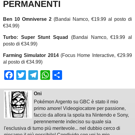
PERMANENTI
Ben 10 Omniverse 2
(Bandai Namco, €19.99 al posto di
€34.99)
Turbo: Super Stunt Squad
(Bandai Namco, €19.99 al
posto di €34.99)
Farming Simulator 2014
(Focus Home Interactive, €29.99
al posto di €34.99)
Facebook
Twitter
Telegram
WhatsApp
Share
Oni
Pokémon Argento su GBC è stato il mio
primo amore! Videogiocatore per passione,
faccio da allora la spola tra Nintendo e Sony,
perennemente indeciso su quale sia
l'esclusiva di turno più meritevole... nel dubbio cerco di
giocarne il più possibile! Condivido con voi le mie