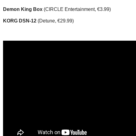
Demon King Box
(CIRCLE Entertainment, €3.99)
KORG DSN-12
(Detune, €29.99)