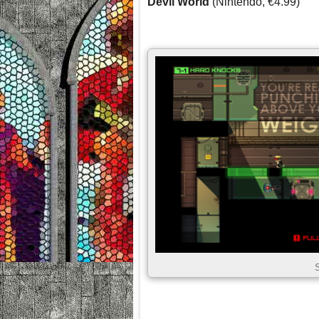
Devil World
(Nintendo, €4.99)
S