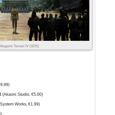
 Megami Tensei IV (3DS)
19.99)
X
(Akaoni Studio, €5.00)
System Works, €1.99)
)