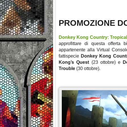
PROMOZIONE DO
Donkey Kong Country: Tropical
approfittare di questa offerta
appartenente alla Virtual Consol
fattispecie
Donkey Kong Count
Kong’s Quest
(23 ottobre) e
D
Trouble
(30 ottobre).