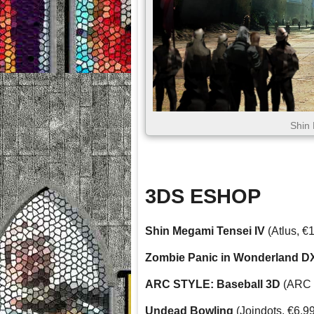
Shin
3DS ESHOP
Shin Megami Tensei IV
(Atlus, €
Zombie Panic in Wonderland D
ARC STYLE: Baseball 3D
(ARC 
Undead Bowling
(Joindots, €6.99