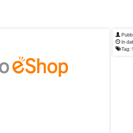
Pubbl
In dat
Tag: