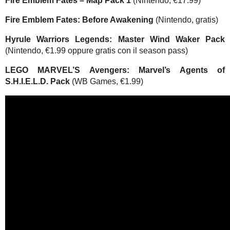
Fire Emblem Fates
– Map Pack 1
(Nintendo, €17.99)
Fire Emblem Fates
: Before Awakening
(Nintendo, gratis)
Hyrule Warriors Legends
: Master Wind Waker Pack
(Nintendo, €1.99 oppure gratis con il season pass)
LEGO MARVEL’S Avengers
: Marvel’s Agents of
S.H.I.E.L.D. Pack
(WB Games, €1.99)