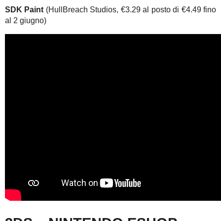
SDK Paint
(HullBreach Studios, €3.29 al posto di €4.49 fino
al 2 giugno)