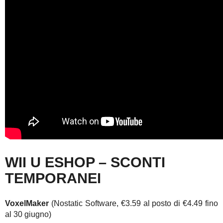
WII U ESHOP – SCONTI
TEMPORANEI
VoxelMaker
(Nostatic Software, €3.59 al posto di €4.49 fino
al 30 giugno)