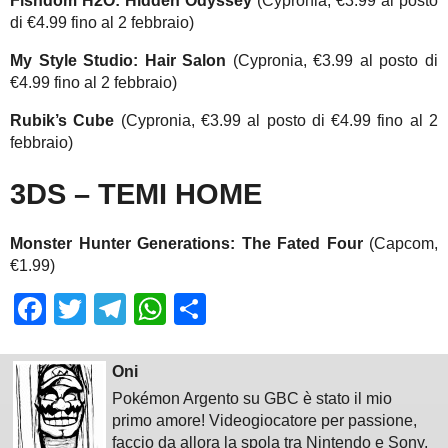
Fishdom H2O: Hidden Odyssey
(Cypronia, €3.99 al posto
di €4.99 fino al 2 febbraio)
My Style Studio: Hair Salon
(Cypronia, €3.99 al posto di
€4.99 fino al 2 febbraio)
Rubik’s Cube
(Cypronia, €3.99 al posto di €4.99 fino al 2
febbraio)
3DS – TEMI HOME
Monster Hunter Generations: The Fated Four
(Capcom,
€1.99)
Facebook
Twitter
Telegram
WhatsApp
Share
Oni
Pokémon Argento su GBC è stato il mio
primo amore! Videogiocatore per passione,
faccio da allora la spola tra Nintendo e Sony,