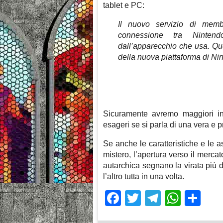
tablet e PC:
Il nuovo servizio di memb
connessione tra Nintend
dall’apparecchio che usa. Qu
della nuova piattaforma di Ni
Sicuramente avremo maggiori in
esageri se si parla di una vera e pr
Se anche le caratteristiche e le a
mistero, l’apertura verso il merca
autarchica segnano la virata più d
l’altro tutta in una volta.
Facebook
Twitter
Telegra
What
Sh