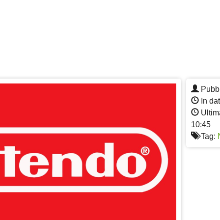
Pubbl
In da
Ultim
10:45
Tag: