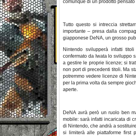
comunque di un prodotto pensato 
Tutto questo si intreccia strett
importante – presa dalla compagn
giapponese DeNA, un grosso publ
Nintendo svilupperà infatti tit
confermato da Iwata lo sviluppo s
a gestire le proprie licenze; si tr
non port di precedenti titoli. Ma st
potremmo vedere licenze di Ninte
per la prima volta da sempre gioch
aperte.
DeNA avrà però un ruolo ben mag
mobile: sarà infatti incaricata d
di Nintendo, che andrà a sostituir
si limiterà alle piattaforme fir