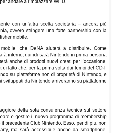
per andare a rimpiazzare Wii U.
amente con un’altra scelta societaria – ancora più
ia, ovvero stringere una forte partnership con la
isher mobile.
oli mobile, che DeNA aiuterà a distribuire. Come
arà interno, quindi sarà Nintendo in prima persona
atterà anche di prodotti nuovi creati per l’occasione,
a di fatto che, per la prima volta dai tempi del CD-I,
ndo su piattaforme non di proprietà di Nintendo, e
i sviluppati da Nintendo arriveranno su piattaforme
giore della sola consulenza tecnica sul settore
i creare e gestire il nuovo programma di membership
e il precedente Club Nintendo. Esso, per di più, non
st party, ma sarà accessibile anche da smartphone,