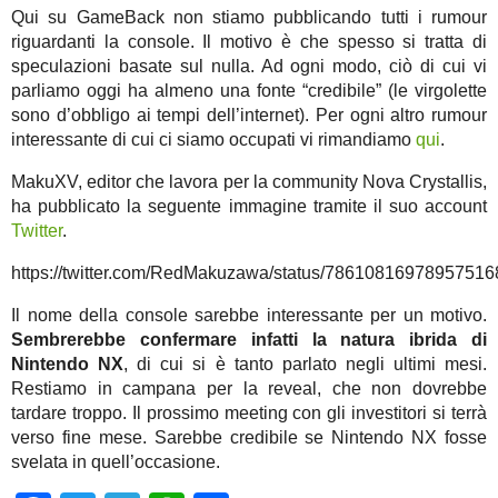
Qui su GameBack non stiamo pubblicando tutti i rumour
riguardanti la console. Il motivo è che spesso si tratta di
speculazioni basate sul nulla. Ad ogni modo, ciò di cui vi
parliamo oggi ha almeno una fonte “credibile” (le virgolette
sono d’obbligo ai tempi dell’internet). Per ogni altro rumour
interessante di cui ci siamo occupati vi rimandiamo
qui
.
MakuXV, editor che lavora per la community Nova Crystallis,
ha pubblicato la seguente immagine tramite il suo account
Twitter
.
https://twitter.com/RedMakuzawa/status/78610816978957516
Il nome della console sarebbe interessante per un motivo.
Sembrerebbe confermare infatti la natura ibrida di
Nintendo NX
, di cui si è tanto parlato negli ultimi mesi.
Restiamo in campana per la reveal, che non dovrebbe
tardare troppo. Il prossimo meeting con gli investitori si terrà
verso fine mese. Sarebbe credibile se Nintendo NX fosse
svelata in quell’occasione.