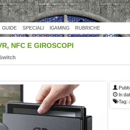
GUIDE
SPECIALI
IGAMING
RUBRICHE
VR, NFC E GIROSCOPI
 Switch
App
re
Pubbl
In da
Tag: