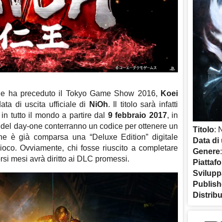
che ha preceduto il Tokyo Game Show 2016,
Koei
ata di uscita ufficiale di
NiOh
. Il titolo sarà infatti
n tutto il mondo a partire dal
9 febbraio 2017
, in
 del day-one conterranno un codice per ottenere un
Titolo
: 
ne è già comparsa una “Deluxe Edition” digitale
Data di 
oco. Ovviamente, chi fosse riuscito a completare
Genere
si mesi avrà diritto ai DLC promessi.
Piattaf
Svilupp
Publish
Distrib