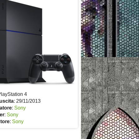
PlayStation 4
uscita
: 29/11/2013
atore
:
Sony
er
:
Sony
utore
:
Sony