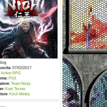
Niog
uscita
: 07/02/2017
:
Action RPG
orme
:
PS4
atore
:
Team Ninja
er
:
Koei Tecmo
utore
:
Koch Media