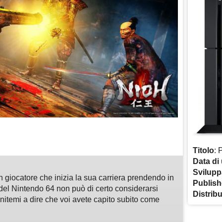
m
sApp
are
Titolo
: 
Data di 
Svilupp
n giocatore che inizia la sua carriera prendendo in
Publish
del Nintendo 64 non può di certo considerarsi
Distrib
enitemi a dire che voi avete capito subito come