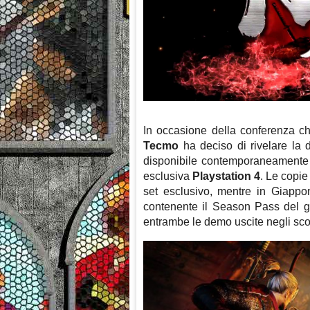
In occasione della conferenza 
Tecmo
ha deciso di rivelare la d
disponibile contemporaneamente i
esclusiva
Playstation 4
. Le copie
set esclusivo, mentre in Giappo
contenente il Season Pass del gi
entrambe le demo uscite negli scor