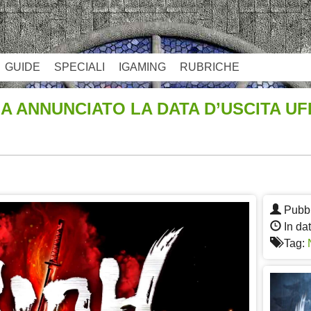
GUIDE
SPECIALI
IGAMING
RUBRICHE
A ANNUNCIATO LA DATA D’USCITA UF
App
re
Pubbl
In da
Tag: