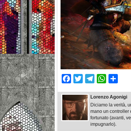
Facebook
Twitter
Telegra
What
Sh
Lorenzo Agonigi
Diciamo la verità, u
mano un controller 
fortunato (avanti, v
impugnarlo).