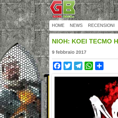
HOME
NEWS
RECENSIONI
NIOH: KOEI TECMO H
9 febbraio 2017
Facebook
Twitter
Telegram
Whats
Sha