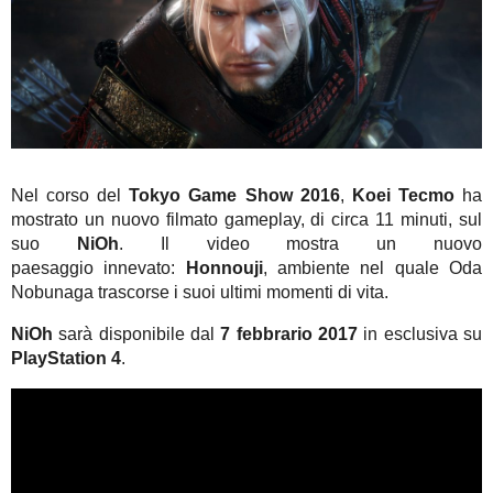
Nel corso del
Tokyo Game Show 2016
,
Koei Tecmo
ha
mostrato un nuovo filmato gameplay, di circa 11 minuti, sul
suo
NiOh
. Il video mostra un nuovo
paesaggio innevato:
Honnouji
, ambiente nel quale Oda
Nobunaga trascorse i suoi ultimi momenti di vita.
NiOh
sarà disponibile dal
7 febbrario 2017
in esclusiva su
PlayStation 4
.