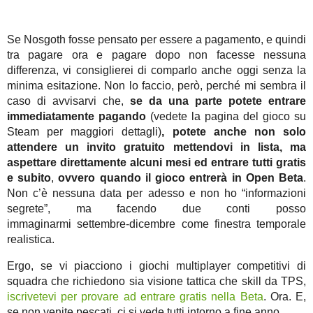
Se Nosgoth fosse pensato per essere a pagamento, e quindi
tra pagare ora e pagare dopo non facesse nessuna
differenza, vi consiglierei di comparlo anche oggi senza la
minima esitazione. Non lo faccio, però, perché mi sembra il
caso di avvisarvi che,
se da una parte potete entrare
immediatamente pagando
(vedete la pagina del gioco su
Steam per maggiori dettagli)
, potete anche non solo
attendere un invito gratuito mettendovi in lista, ma
aspettare direttamente alcuni mesi ed entrare tutti gratis
e subito
,
ovvero quando il gioco entrerà in Open Beta
.
Non c’è nessuna data per adesso e non ho “informazioni
segrete”, ma facendo due conti posso
immaginarmi settembre-dicembre come finestra temporale
realistica.
Ergo, se vi piacciono i giochi multiplayer competitivi di
squadra che richiedono sia visione tattica che skill da TPS,
iscrivetevi per provare ad entrare gratis nella Beta
. Ora. E,
se non venite pescati, ci si vede tutti intorno a fine anno.