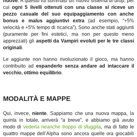
nuove
. A questo va sommato un nuovo sistema di drop, per
cui
ogni 5 livelli ottenuti con una classe si riceve un
pezzo casuale del suo equipaggiamento con anche
bonus e malus aggiuntivi extra
(ad esempio, “+5%
velocità e +5% tempo di ricarica”). Sono anche stati aggiunti
(puramente per fini estetici, ma non per questo meno
apprezzati) gli
aspetti da Vampiri evoluti per le tre classi
originali
.
Le aggiunte non hanno rivoluzionato il gioco, ma hanno
contribuito ad
espanderlo senza andare ad intaccare il
vecchio, ottimo equilibrio
.
MODALITÀ E MAPPE
Qui, invece,
niente
. Sappiamo che una nuova mappa, la
quinta in totale, arriverà “a breve”, e abbiamo già avuto
modo di
vederla neanche troppo di sfuggita
, ma di fatto le
quattro mappe dell’Alpha sono ancora quelle ora giocabili