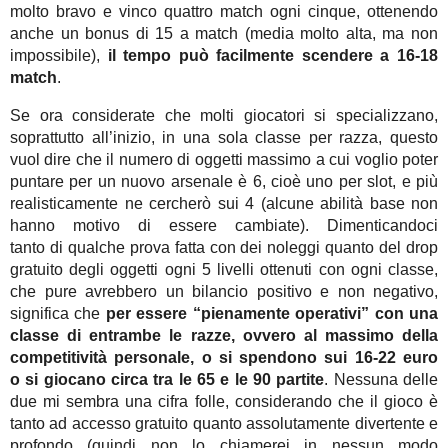
molto bravo e vinco quattro match ogni cinque, ottenendo
anche un bonus di 15 a match (media molto alta, ma non
impossibile),
il tempo può facilmente scendere a 16-18
match
.
Se ora considerate che molti giocatori si specializzano,
soprattutto all’inizio, in una sola classe per razza, questo
vuol dire che il numero di oggetti massimo a cui voglio poter
puntare per un nuovo arsenale è 6, cioè uno per slot, e più
realisticamente ne cercherò sui 4 (alcune abilità base non
hanno motivo di essere cambiate). Dimenticandoci
tanto di qualche prova fatta con dei noleggi quanto del drop
gratuito degli oggetti ogni 5 livelli ottenuti con ogni classe,
che pure avrebbero un bilancio positivo e non negativo,
significa che
per essere “pienamente operativi” con una
classe di entrambe le razze, ovvero al massimo della
competitività personale, o si spendono sui 16-22 euro
o si giocano circa tra le 65 e le 90 partite
. Nessuna delle
due mi sembra una cifra folle, considerando che il gioco è
tanto ad accesso gratuito quanto assolutamente divertente e
profondo (quindi non lo chiamerei in nessun modo