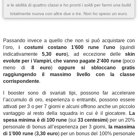
e le abilità di quattro classi e ho pronti i soldi per farmi una build
totalmente nuova con altre due o tre. Non ho speso un euro.
Passando invece a quello che non si può acquistare con
l’oro,
i costumi costano 1’600 rune l’uno
(quindi
indicativamente
5,30 euro
), ad eccezione delle
skin
evolute per i Vampiri, che vanno pagate 2’400 rune
(poco
meno di
8 euro
)
oppure si sbloccano gratis
raggiungendo il massimo livello con la classe
corrispondente
.
I booster sono di svariati tipi, possono far accelerare
l’accumulo di oro, esperienza o entrambi, possono essere
attivati per 3 o per 7 giorni e alcuni offrono anche un piccolo
vantaggio al resto della squadra in cui è il giocatore.
La
spesa minima è di 100 rune
(sui
33 centesimi
) per un 20%
personale di bonus all’esperienza per 3 giorni,
la massima
di 1’000 rune
(
3,30 euro
) per un bonus del 100% personale