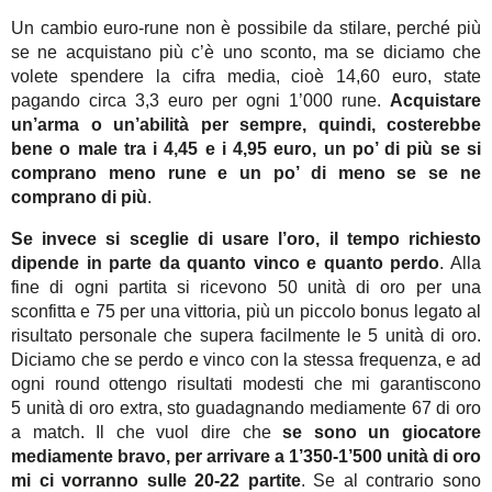
Un cambio euro-rune non è possibile da stilare, perché più
se ne acquistano più c’è uno sconto, ma se diciamo che
volete spendere la cifra media, cioè 14,60 euro, state
pagando circa 3,3 euro per ogni 1’000 rune.
Acquistare
un’arma o un’abilità per sempre, quindi, costerebbe
bene o male tra i 4,45 e i 4,95 euro, un po’ di più se si
comprano meno rune e un po’ di meno se se ne
comprano di più
.
Se invece si sceglie di usare l’oro, il tempo richiesto
dipende in parte da quanto vinco e quanto perdo
. Alla
fine di ogni partita si ricevono 50 unità di oro per una
sconfitta e 75 per una vittoria, più un piccolo bonus legato al
risultato personale che supera facilmente le 5 unità di oro.
Diciamo che se perdo e vinco con la stessa frequenza, e ad
ogni round ottengo risultati modesti che mi garantiscono
5 unità di oro extra, sto guadagnando mediamente 67 di oro
a match. Il che vuol dire che
se sono un giocatore
mediamente bravo, per arrivare a 1’350-1’500 unità di oro
mi ci vorranno sulle 20-22 partite
. Se al contrario sono