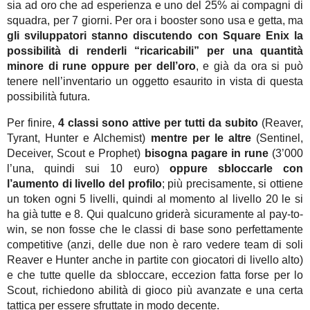
sia ad oro che ad esperienza e uno del 25% ai compagni di
squadra, per 7 giorni. Per ora i booster sono usa e getta, ma
gli sviluppatori stanno discutendo con Square Enix la
possibilità di renderli “ricaricabili” per una quantità
minore di rune oppure per dell’oro
, e già da ora si può
tenere nell’inventario un oggetto esaurito in vista di questa
possibilità futura.
Per finire,
4 classi sono attive per tutti da subito
(Reaver,
Tyrant, Hunter e Alchemist)
mentre per le altre
(Sentinel,
Deceiver, Scout e Prophet)
bisogna pagare in rune
(3’000
l’una, quindi sui 10 euro)
oppure sbloccarle con
l’aumento di livello del profilo
; più precisamente, si ottiene
un token ogni 5 livelli, quindi al momento al livello 20 le si
ha già tutte e 8. Qui qualcuno griderà sicuramente al pay-to-
win, se non fosse che le classi di base sono perfettamente
competitive (anzi, delle due non è raro vedere team di soli
Reaver e Hunter anche in partite con giocatori di livello alto)
e che tutte quelle da sbloccare, eccezion fatta forse per lo
Scout, richiedono abilità di gioco più avanzate e una certa
tattica per essere sfruttate in modo decente.