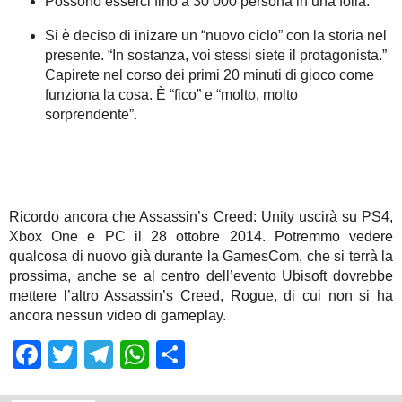
Possono esserci fino a 30’000 persona in una folla.
Si è deciso di inizare un “nuovo ciclo” con la storia nel
presente. “In sostanza, voi stessi siete il protagonista.”
Capirete nel corso dei primi 20 minuti di gioco come
funziona la cosa. È “fico” e “molto, molto
sorprendente”.
Ricordo ancora che Assassin’s Creed: Unity uscirà su PS4,
Xbox One e PC il 28 ottobre 2014. Potremmo vedere
qualcosa di nuovo già durante la GamesCom, che si terrà la
prossima, anche se al centro dell’evento Ubisoft dovrebbe
mettere l’altro Assassin’s Creed, Rogue, di cui non si ha
ancora nessun video di gameplay.
Facebook
Twitter
Telegram
WhatsApp
Share