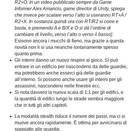
R2+O. In un video pubblicato sempre da Game
Informer Alex Amancio, game director di Unity, spiega
che invece per scalare verso l’alto si useranno RT+A /
R2+X. In sostanza quindi ora con RT/R2 si corre e
basta, e premendo A e B/X e O si dà l’ordine di
cambiare di livello, verso l’alto o verso il basso]
.
Esisono ancora i mucchi di fieno, ma grazie a questa
novità non li si usa neanche lontanamente spesso
quanto prima.
Gli interni danno un nuovo respiro al gioco. Si può
entrare in un edificio per nascondersi da delle guardie,
ma potrebbero anche esserci già delle guardie
all’interno. Si possono anche usare gli interni per gli
assassinii, nascondersi nelle finestre ecc.
Si nota davvero la nuova scala di 1:1 per gli edifici, e
la quantità di edifici lungo le strade sembra maggiore
che in tutti gli altri capitoli.
La modalità stealth riduce il rumore dei passi, ma ci si
muove ancora rapidamente. È ottima per avvicinarsi di
soppiatto alle guardie.