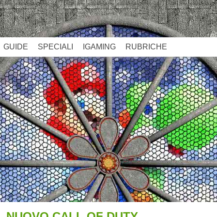
GUIDE
SPECIALI
IGAMING
RUBRICHE
L NUOVO CALL OF DUTY