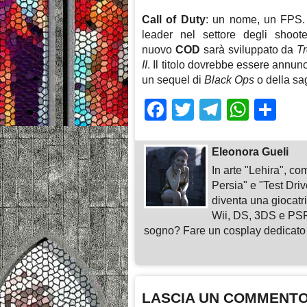
Call of Duty
: un nome, un FPS. 
leader nel settore degli shoot
nuovo
COD
sarà sviluppato da
T
II
. Il titolo dovrebbe essere annunc
un sequel di
Black Ops
o
della s
Facebook
Twitter
Telegra
What
Sh
Eleonora Gueli
In arte "Lehira", c
Persia" e "Test Driv
diventa una giocat
Wii, DS, 3DS e PSP,
sogno? Fare un cosplay dedicato 
LASCIA UN COMMENT