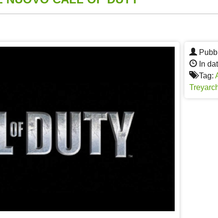
App
re
Pubbl
In da
Tag:
Treyarc