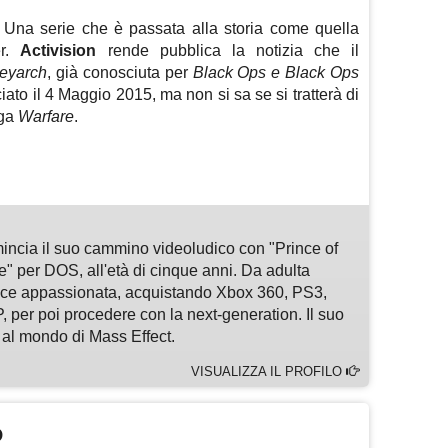
Una serie che è passata alla storia come quella
er.
Activision
rende pubblica la notizia che il
reyarch
, già conosciuta per
Black Ops e Black Ops
iato il 4 Maggio 2015, ma non si sa se si tratterà di
aga
Warfare
.
m
sApp
are
omincia il suo cammino videoludico con "Prince of
e" per DOS, all'età di cinque anni. Da adulta
rice appassionata, acquistando Xbox 360, PS3,
 per poi procedere con la next-generation. Il suo
al mondo di Mass Effect.
VISUALIZZA IL PROFILO
O