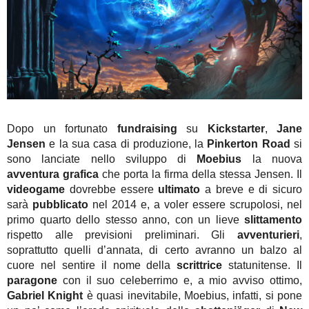
Dopo un fortunato
fundraising
su
Kickstarter
,
Jane
Jensen
e la sua casa di produzione, la
Pinkerton Road
si
sono lanciate nello sviluppo di
Moebius
la nuova
avventura grafica
che porta la firma della stessa Jensen. Il
videogame
dovrebbe essere
ultimato
a breve e di sicuro
sarà
pubblicato
nel 2014 e, a voler essere scrupolosi, nel
primo quarto dello stesso anno, con un lieve
slittamento
rispetto alle previsioni preliminari. Gli
avventurieri
,
soprattutto quelli d’annata, di certo avranno un balzo al
cuore nel sentire il nome della
scrittrice
statunitense. Il
paragone
con il suo celeberrimo e, a mio avviso ottimo,
Gabriel Knight
è quasi inevitabile, Moebius, infatti, si pone