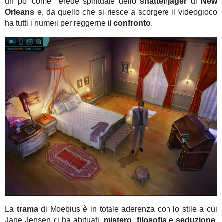
un po’ come l’erede spirituale dello
shattenjäger
di
New
Orleans
e, da quello che si riesce a scorgere il videogioco
ha tutti i numeri per reggerne il
confronto
.
La
trama
di Moebius è in totale aderenza con lo stile a cui
Jane Jensen ci ha abituati,
mistero
,
filosofia
e
seduzione
,