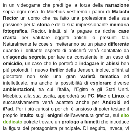
in un videogame che predilige la forza della
narrazione
sopra ogni cosa. In Moebius vestiremo i panni di
Malachi
Rector
un uomo che ha fatto una professione della sua
passione per la
storia
e della sua impressionante
memoria
fotografica
. Rector, infatti, si fa pagare da ricche
case
d’asta
per valutare oggetti antichi o presunti tali.
Naturalmente le cose si metteranno su un piano
differente
quando il brillante esperto di antichità verrà contattato da
un’
agenzia segreta
per fare da consulente in un caso di
omicidio
, un caso che lo porterà a
indagare
in
abissi
ben
più profondi. Il nuovo
thriller
della Jensen, inoltre, offrirà al
giocatore non solo una gran
varietà tematica
ed
intellettuale, ma anche la possibilità di
esplorare
diverse
ambientazioni
, tra cui l’Italia, l’Egitto e gli Stati Uniti.
Moebius, alla sua uscita, approderà su
PC
,
Mac
e
Linux
e
successivamente verrà adattato anche per
Android
ed
iPad
. Per i più curiosi o per chi è ansioso di poter testare il
proprio
intuito
sugli
enigmi
dell’avventura grafica, sul
sito
dedicato
potrete trovare un
prologo a fumetti
che introduce
la figura del protagonista principale. Di seguito, invece, vi