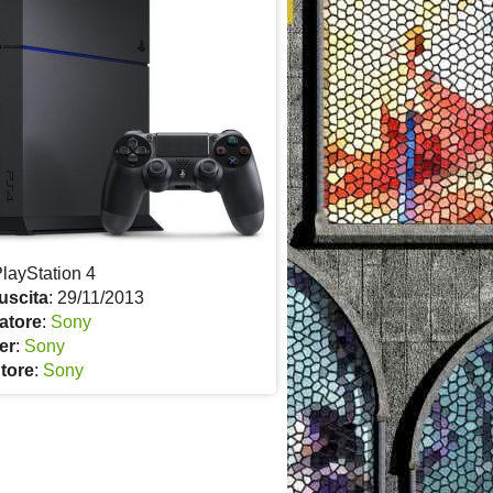
PlayStation 4
uscita
: 29/11/2013
atore
:
Sony
er
:
Sony
utore
:
Sony