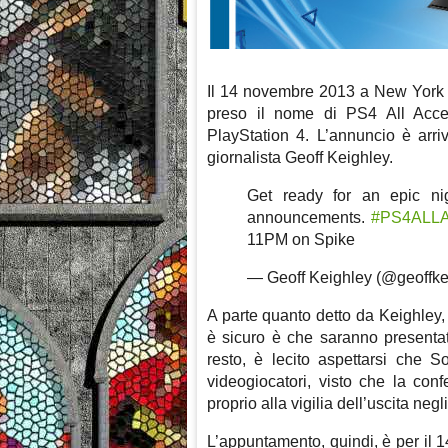
Il 14 novembre 2013 a New York C
preso il nome di PS4 All Acces
PlayStation 4. L’annuncio è arri
giornalista Geoff Keighley.
Get ready for an epic n
announcements.
#PS4ALL
11PM on Spike
— Geoff Keighley (@geoffke
A parte quanto detto da Keighley,
è sicuro è che saranno presentat
resto, è lecito aspettarsi che S
videogiocatori, visto che la con
proprio alla vigilia dell’uscita neg
L’appuntamento, quindi, è per il 1