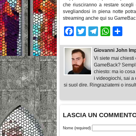
che riusciranno a restare scegl
svegliandosi in piena notte potra
streaming anche qui su GameBac
Facebook
Twitter
Telegra
What
Sh
Giovanni John Im
Vi siete mai chiest
GameBack? Semplice
chiesto: ma io cosa
i videogiochi, sai a 
si suol dire. Ringraziatemi o insu
LASCIA UN COMMENT
Nome (required)