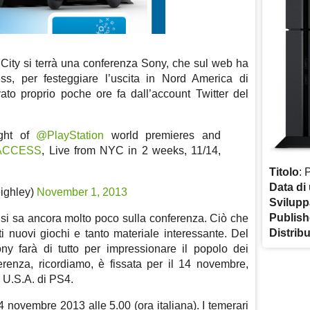
ity si terrà una conferenza Sony, che sul web ha
s, per festeggiare l’uscita in Nord America di
vato proprio poche ore fa dall’account Twitter del
ight of
@PlayStation
world premieres and
ACCESS
, Live from NYC in 2 weeks, 11/14,
Titolo
: 
Data di 
ighley)
November 1, 2013
Svilupp
Publish
 si sa ancora molto poco sulla conferenza. Ciò che
Distrib
i nuovi giochi e tanto materiale interessante. Del
ony farà di tutto per impressionare il popolo dei
ferenza, ricordiamo, è fissata per il 14 novembre,
li U.S.A. di PS4.
4 novembre 2013 alle 5.00 (ora italiana). I temerari