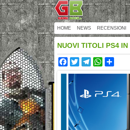
HOME
NEWS
RECENSIONI
NUOVI TITOLI PS4 I
Facebook
Twitter
Telegram
Whats
Sha