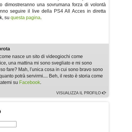
i o dimostreranno una sovrumana forza di volontà
nno seguire il live della PS4 All Acces in diretta
k, su
questa pagina
.
m
sApp
are
prota
i come nasce un sito di videogiochi come
, una mattina mi sono svegliato e mi sono
 so fare? Mah, l'unica cosa in cui sono bravo sono
quanto potrà servirmi.... Beh, il resto è storia come
ltatemi su
Facebook
.
VISUALIZZA IL PROFILO
O