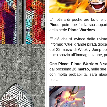
E’ notizia di poche ore fa, che 
Piece
, potrebbe far la sua appari
della serie
Pirate Warriors
.
E’ ciò che si evince dalla rivis
informa: “Quel grande pirata gioc
del 23 marzo di Weekly Jump per 
poco spazio all’immaginazione, per
One Piece: Pirate Warriors 3
sar
dal prossimo
26 marzo
, nelle sue
con molta probabilità, sarà ril
l’estate.