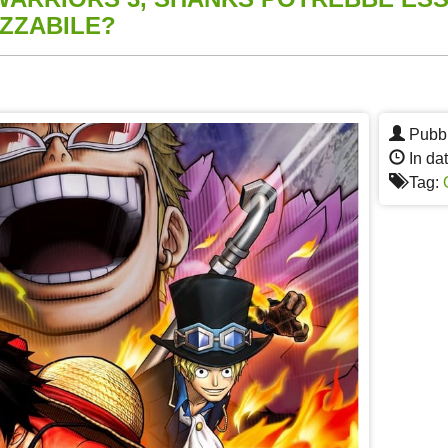
ZZABILE?
App
re
Pubbl
In da
Tag: