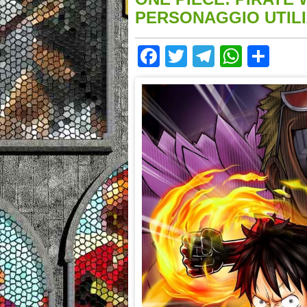
PERSONAGGIO UTILI
Facebook
Twitter
Telegram
Whats
Sha