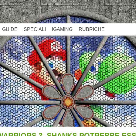
GUIDE
SPECIALI
IGAMING
RUBRICHE
 WARRIORS 3, SHANKS POTREBBE ES