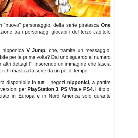
un “nuovo” personaggio, della serie piratesca
One
zione tra i personaggi giocabili del terzo capitolo
ta nipponica
V Jump
, che, tramite un messaggio,
abile per la prima volta? Dai uno sguardo al numero
altri dettagli!”, inserendo un’immagine che lascia
 chi mastica la serie da un po’ di tempo.
à disponibile in tutti i negozi
nipponici
, a partire
 versioni per
PlayStation 3
,
PS Vita
e
PS4
. Il titolo,
asciato in Europa e in Nord America solo durante