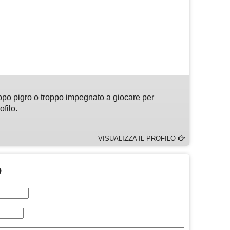
m
sApp
are
ppo pigro o troppo impegnato a giocare per
ofilo.
VISUALIZZA IL PROFILO
O