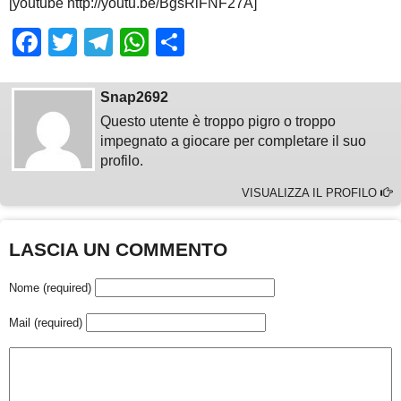
[youtube http://youtu.be/BgsRiFNF27A]
Facebook
Twitter
Telegram
WhatsApp
Share
Snap2692
Questo utente è troppo pigro o troppo
impegnato a giocare per completare il suo
profilo.
VISUALIZZA IL PROFILO
LASCIA UN COMMENTO
Nome (required)
Mail (required)