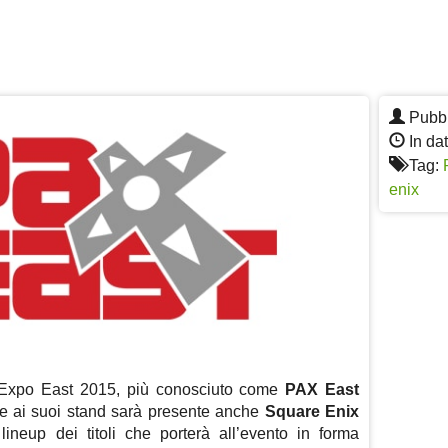
Pubbl
In da
Tag:
enix
 Expo East 2015, più conosciuto come
PAX East
 e ai suoi stand sarà presente anche
Square Enix
neup dei titoli che porterà all’evento in forma