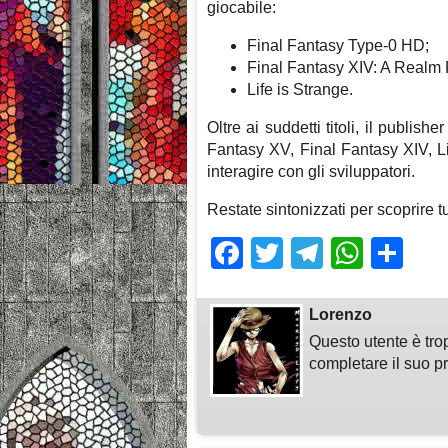
giocabile:
Final Fantasy Type-0 HD;
Final Fantasy XIV: A Realm
Life is Strange.
Oltre ai suddetti titoli, il publis
Fantasy XV, Final Fantasy XIV, Li
interagire con gli sviluppatori.
Restate sintonizzati per scoprire tu
Facebook
Twitter
Telegra
What
Sh
Lorenzo
Questo utente è tro
completare il suo pr