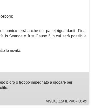
 Reborn;
her nipponico terrà anche dei panel riguardanti
Final
fe is Strange e Just Cause 3 in cui sarà possibile
tte le novità.
m
sApp
are
ppo pigro o troppo impegnato a giocare per
ofilo.
VISUALIZZA IL PROFILO