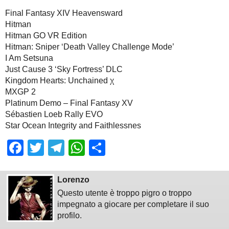
Final Fantasy XIV Heavensward
Hitman
Hitman GO VR Edition
Hitman: Sniper ‘Death Valley Challenge Mode’
I Am Setsuna
Just Cause 3 ‘Sky Fortress’ DLC
Kingdom Hearts: Unchained χ
MXGP 2
Platinum Demo – Final Fantasy XV
Sébastien Loeb Rally EVO
Star Ocean Integrity and Faithlessnes
Facebook
Twitter
Telegram
WhatsApp
Share
Lorenzo
Questo utente è troppo pigro o troppo
impegnato a giocare per completare il suo
profilo.