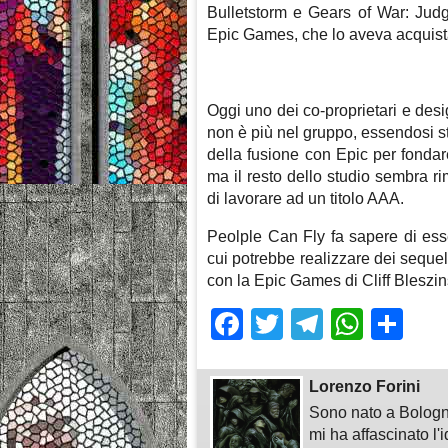
Bulletstorm e Gears of War: Jud
Epic Games, che lo aveva acquis
Oggi uno dei co-proprietari e desi
non è più nel gruppo, essendosi s
della fusione con Epic per fonda
ma il resto dello studio sembra r
di lavorare ad un titolo AAA.
Peolple Can Fly fa sapere di esse
cui potrebbe realizzare dei sequel
con la Epic Games di Cliff Bleszin
Facebook
Twitter
Telegra
What
Sh
Lorenzo Forini
Sono nato a Bologn
mi ha affascinato l'