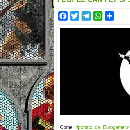
Facebook
Twitter
Telegram
Whats
Sha
Come
riportato da Eurogamer.n