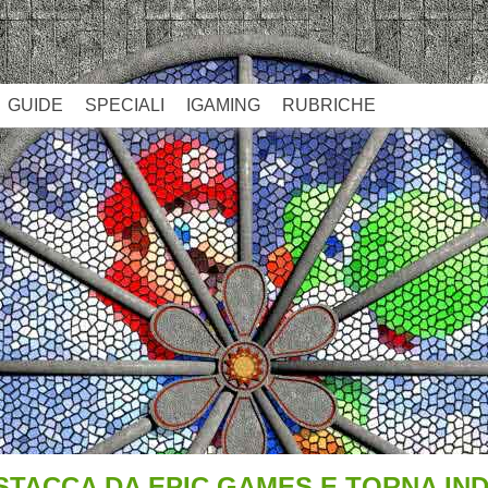
GUIDE
SPECIALI
IGAMING
RUBRICHE
 STACCA DA EPIC GAMES E TORNA IN