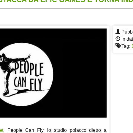
App
re
Pubbl
In da
Tag:
et
, People Can Fly, lo studio polacco dietro a