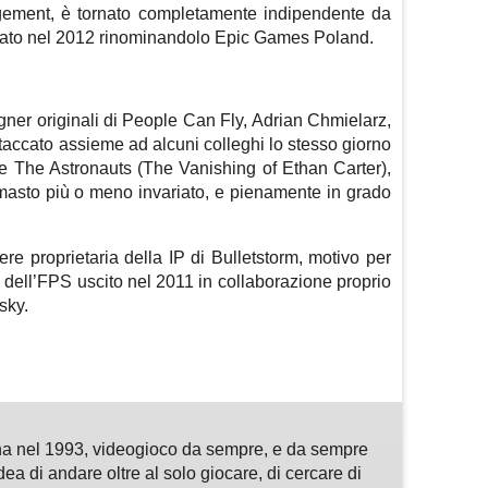
gement, è tornato completamente indipendente da
tato nel 2012 rinominandolo Epic Games Poland.
gner originali di People Can Fly, Adrian Chmielarz,
taccato assieme ad alcuni colleghi lo stesso giorno
re The Astronauts (The Vanishing of Ethan Carter),
imasto più o meno invariato, e pienamente in grado
re proprietaria della IP di Bulletstorm, motivo per
 dell’FPS uscito nel 2011 in collaborazione proprio
sky.
m
sApp
are
a nel 1993, videogioco da sempre, e da sempre
idea di andare oltre al solo giocare, di cercare di