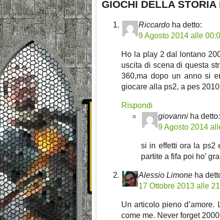
GIOCHI DELLA STORIA
Riccardo
ha detto:
9 Agosto 2014 alle 00:
Ho la play 2 dal lontano 20
uscita di scena di questa s
360,ma dopo un anno si era
giocare alla ps2, a pes 2010
Rispondi
giovanni
ha detto:
9 Agosto 2014 all
si in effetti ora la ps2
partite a fifa poi ho’ 
Alessio Limone
ha dett
17 Ottobre 2013 alle 2
Un articolo pieno d’amore. 
come me. Never forget 200