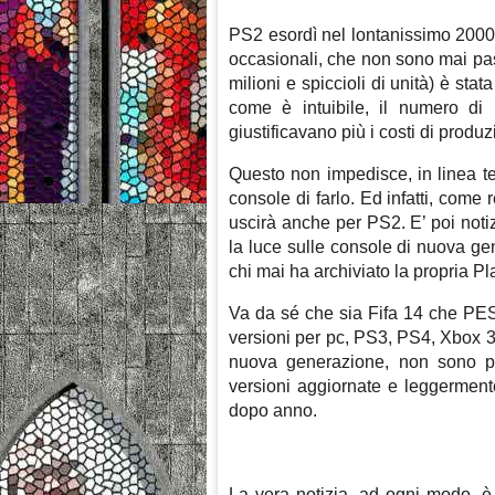
PS2 esordì nel lontanissimo 2000, 
occasionali, che non sono mai pass
milioni e spiccioli di unità) è sta
come è intuibile, il numero di 
giustificavano più i costi di produz
Questo non impedisce, in linea te
console di farlo. Ed infatti, come
uscirà anche per PS2. E’ poi not
la luce sulle console di nuova ge
chi mai ha archiviato la propria Pl
Va da sé che sia Fifa 14 che PE
versioni per pc, PS3, PS4, Xbox 
nuova generazione, non sono pi
versioni aggiornate e leggerment
dopo anno.
La vera notizia, ad ogni modo, è