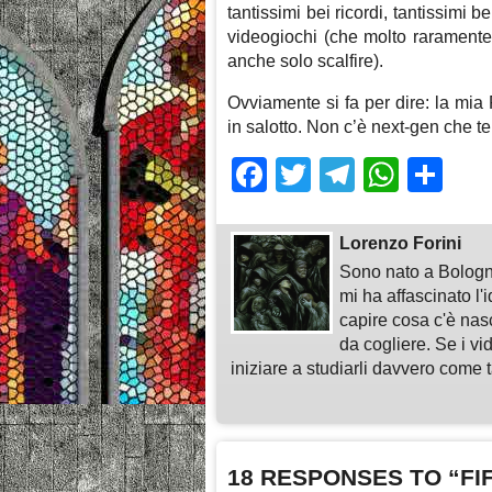
tantissimi bei ricordi, tantissimi b
videogiochi (che molto raramente
anche solo scalfire).
Ovviamente si fa per dire: la mi
in salotto. Non c’è next-gen che t
Facebook
Twitter
Telegra
What
Sh
Lorenzo Forini
Sono nato a Bologn
mi ha affascinato l'
capire cosa c'è nasc
da cogliere. Se i vi
iniziare a studiarli davvero come ta
18 RESPONSES TO “FIFA