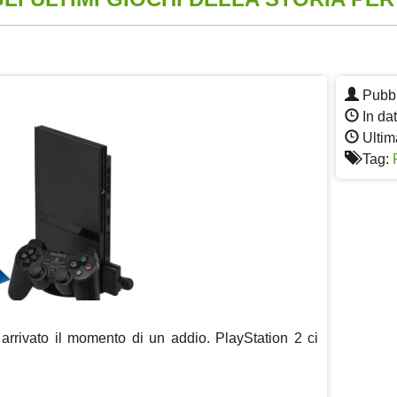
App
re
Pubbl
In da
Ultim
Tag:
 arrivato il momento di un addio. PlayStation 2 ci