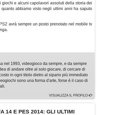
ei giochi e alcuni capolavori assoluti della storia dei
 quanto abbiamo visto negli ultimi anni ha saputo
a PS2 avrà sempre un posto prenotato nel mobile tv
enga.
m
sApp
are
a nel 1993, videogioco da sempre, e da sempre
idea di andare oltre al solo giocare, di cercare di
osto in ogni titolo dietro al sipario più immediato
deogiochi sono una forma d'arte, forse è il caso di
li.
VISUALIZZA IL PROFILO
 14 E PES 2014: GLI ULTIMI