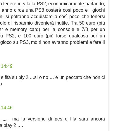
 a tenere in vita la PS2, economicamente parlando,
 anno circa una PS3 costerà così poco e i giochi
on, si potranno acquistare a così poco che tenersi
lo di risparmio diventerà inutile. Tra 50 euro (più
ler e memory card) per la console e 7/8 per un
 su PS2, e 100 euro (più forse qualcosa per un
n gioco su PS3, molti non avranno problemi a fare il
 14:49
s e fifa su ply 2 …si o no … e un peccato che non ci
a
 14:46
,,,,,, ma la versione di pes e fifa sara ancora
a play 2 ….