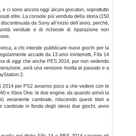
e ci sono ancora oggi alcuni giocatori, soprattutto
ati oltre. La console più venduta della storia (150
ta discontinuata da Sony all’inizio dell’anno, perché,
unità vendute e di richieste di riparazione non
ione.
orica, a chi intende pubblicare nuovi giochi per la
 regolarmente accade da 13 anni ininterrotti, Fifa 14
izia di oggi che anche PES 2014, pur non vedendo
nerazione, avrà una versione rivolta al passato e a
ayStation 2.
S 2014 per PS2 avranno poco a che vedere con le
360 e Xbox One: le due engine, da quando arrivò la
ù veramente cambiate, riducendo questi titoli a
e cambiate in fondo degli stessi due giochi, anno
 quella nel titolo: Fifa 14 e PES 2014 saranno gli