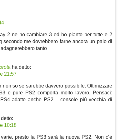
44
lay 2 ne ho cambiare 3 ed ho pianto per tutte e 2
q secondo me dovrebbero farne ancora un paio di
guadagnerebbero tanto
prota
ha detto:
le 21:57
però non so se sarebbe davvero possibile. Ottimizzare
S3 e pure PS2 comporta molto lavoro. Pensaci:
 PS4 adatto anche PS2 – console più vecchia di
 detto:
le 10:18
 varie, presto la PS3 sarà la nuova PS2. Non c’è