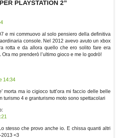
 PER PLAYSTATION 2”
04
07 e mi commuovo al solo pensiero della definitiva
traordinaria console. Nel 2012 avevo avuto un xbox
 rotta e da allora quello che ero solito fare era
. Ora mo prenderò l’ultimo gioco e me lo godrò!
e 14:34
 e’ morta ma io cigioco tutt’ora mi faccio delle belle
gran turismo 4 e granturismo moto sono spettacolari
o:
1:21
Lo stesso che provo anche io. E chissa quanti altri
0-2013 <3