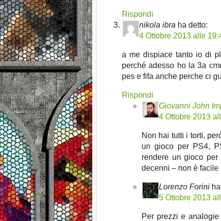
Rispondi
nikola ibra
ha detto:
4 Ottobre 2013 alle 19:
a me dispiace tanto io di p
perché adesso ho la 3a cm
pes e fifa anche perche ci 
Rispondi
Giovanni John Im
4 Ottobre 2013 al
Non hai tutti i torti, 
un gioco per PS4, P
rendere un gioco per
decenni – non è facile
Lorenzo Forini
ha
5 Ottobre 2013 al
Per prezzi e analogie