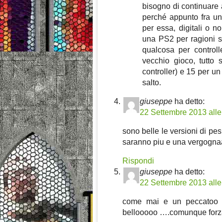
bisogno di continuare
perché appunto fra un
per essa, digitali o n
una PS2 per ragioni so
qualcosa per control
vecchio gioco, tutto
controller) e 15 per u
salto.
giuseppe
ha detto:
22 Settembre 2013 alle
sono belle le versioni di pe
saranno piu e una vergogna
Rispondi
giuseppe
ha detto:
22 Settembre 2013 alle
come mai e un peccatoo ,,
bellooooo ….comunque forz