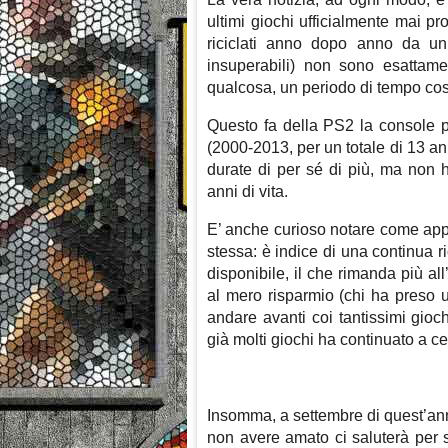
ultimi giochi ufficialmente mai pr
riciclati anno dopo anno da un l
insuperabili) non sono esattam
qualcosa, un periodo di tempo così
Questo fa della PS2 la console p
(2000-2013, per un totale di 13 an
durate di per sé di più, ma non h
anni di vita.
E’ anche curioso notare come app
stessa: è indice di una continua r
disponibile, il che rimanda più all’
al mero risparmio (chi ha preso
andare avanti coi tantissimi gioch
già molti giochi ha continuato a c
Insomma, a settembre di quest’an
non avere amato ci saluterà per 