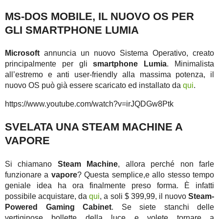
MS-DOS MOBILE, IL NUOVO OS PER
GLI SMARTPHONE LUMIA
Microsoft
annuncia un nuovo Sistema Operativo, creato
principalmente per gli
smartphone Lumia
. Minimalista
all’estremo e anti user-friendly alla massima potenza, il
nuovo OS può già essere scaricato ed installato da
qui
.
https://www.youtube.com/watch?v=irJQDGw8Ptk
SVELATA UNA STEAM MACHINE A
VAPORE
Si chiamano
Steam Machine
, allora perché non farle
funzionare a
vapore
? Questa semplice,e allo stesso tempo
geniale idea ha ora finalmente preso forma. È infatti
possibile acquistare, da
qui
, a soli $ 399,99, il nuovo
Steam-
Powered Gaming Cabinet
. Se siete stanchi delle
vertiginose bollette della luce e volete tornare a