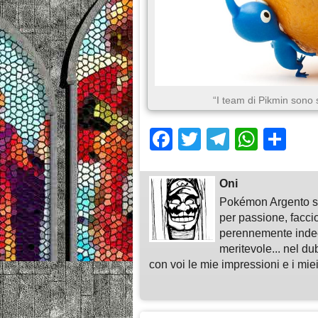
“I team di Pikmin sono 
Facebook
Twitter
Telegra
What
Sh
Oni
Pokémon Argento su
per passione, faccio
perennemente indeci
meritevole... nel du
con voi le mie impressioni e i miei