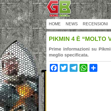
HOME
NEWS
RECENSIONI
PIKMIN 4 È “MOLTO
Prime informazioni su Pikmin
meglio specificata.
Facebook
Twitter
Telegram
Whats
Sha