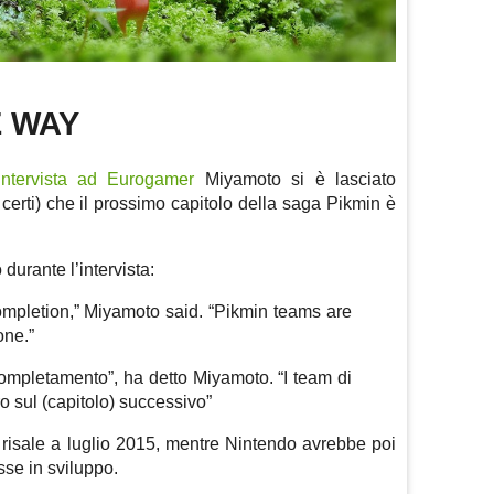
E WAY
intervista ad Eurogamer
Miyamoto si è lasciato
certi) che il prossimo capitolo della saga Pikmin è
urante l’intervista:
 completion,” Miyamoto said. “Pikmin teams are
one.”
 completamento”, ha detto Miyamoto. “I team di
 sul (capitolo) successivo”
 risale a luglio 2015, mentre Nintendo avrebbe poi
sse in sviluppo.