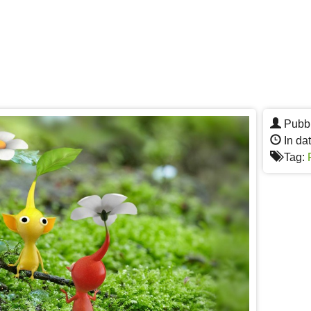
Pubbl
In da
Tag: