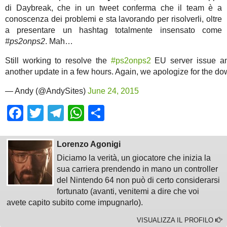
di Daybreak, che in un tweet conferma che il team è a
conoscenza dei problemi e sta lavorando per risolverli, oltre
a presentare un hashtag totalmente insensato come
#ps2onps2
. Mah…
Still working to resolve the
#ps2onps2
EU server issue an
another update in a few hours. Again, we apologize for the do
— Andy (@AndySites)
June 24, 2015
Facebook
Twitter
Telegram
WhatsApp
Share
Lorenzo Agonigi
Diciamo la verità, un giocatore che inizia la
sua carriera prendendo in mano un controller
del Nintendo 64 non può di certo considerarsi
fortunato (avanti, venitemi a dire che voi
avete capito subito come impugnarlo).
VISUALIZZA IL PROFILO