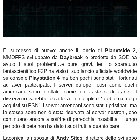
E’ successo di nuovo: anche il lancio di
Planetside 2
,
MMOFPS sviluppato da
Daybreak
e prodotto da SOE ha
avuto i suoi problemi…e pure gravi. Ieri lo sparatutto
fantascientifico F2P ha visto il suo lancio ufficiale worldwide
su console
Playstation 4
ma ben pochi sono stati i fortunati
ad aver partecipato. I server europei, così come quelli
americani sono crollati, come un castello di carte. Il
disservizio sarebbe dovuto a un criptico “problema negli
acquisti su PSN”. I server americani sono stati ripristinati, ma
la stessa sorte non è stata riservata ai server nostrani, che
continuano ancora a soffrire di parecchia instabilità. Il lungo
periodo di beta non ha dato i suoi frutti a quanto pare.
Laconica la risposta di
Andy Sites
, direttore dello sviluppo